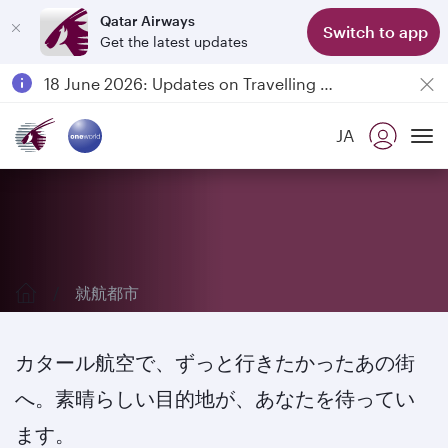
Qatar Airways
Switch to app
Get the latest updates
Passengers flying between Doha and Auckland on QR914 and QR915
18 June 2026: Updates on Travelling with Power Banks
6 August 2026: Qatar Airways flight resumption to Bahrain (BAH), Erbil (EBL), and Kuwait (KWI)
JA
Qatar Airways Expands Global Network to over 160 Destinations
就航都市を詳しく見てみる
To
就航都市
カタール航空で、ずっと行きたかったあの街
へ。素晴らしい目的地が、あなたを待ってい
ます。