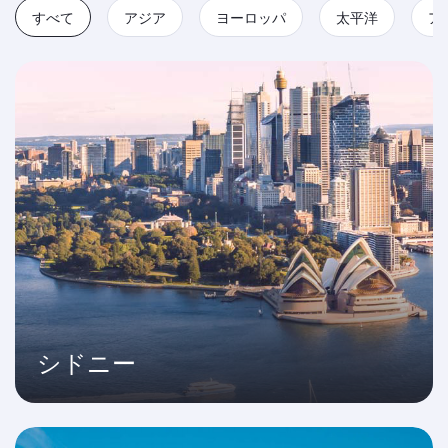
すべて
アジア
ヨーロッパ
太平洋
ア
シドニー