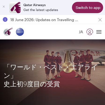
Qatar Airways
Switch to app
Get the latest updates
Passengers flying between Doha and Auckland on QR914 and QR915
18 June 2026: Updates on Travelling with Power Banks
30 July 2026: Temporary passenger flight suspension to Bahrain (BAH), Erbil (EBL), and Kuwait (KWI)
JA
Qatar Airways Expands Global Network to over 160 Destinations
To
「ワールド・ベスト・エアライ
ン」
史上初9度目の受賞