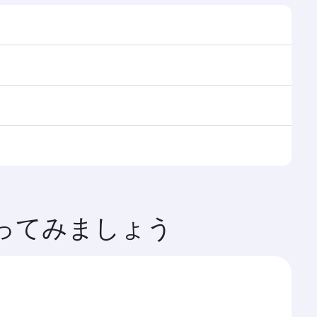
覧ください。アムステルダム
ハマド国際空港にてスムーズで効率的なお乗り継ぎをご体
suite搭載）、エコノミークラスをご利用いただけま
細をご確認ください。
は、季節的な需要や路線の人気度、空席状況により変動
ってみましょう