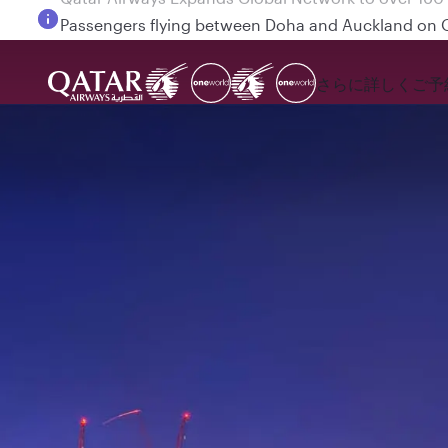
Passengers flying between Doha and Auckland on
さらに詳しく
ご予