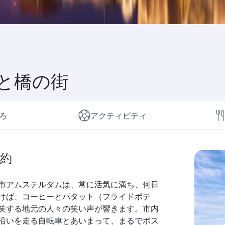
と橋の街
ろ
アクティビティ
約
市アムステルダムは、常に活気に満ち、何日
けば、コーヒーとパタット（フライドポテ
笑する地元の人々の笑い声が響きます。市内
沿いを走る自転車とあいまって、まるでポス