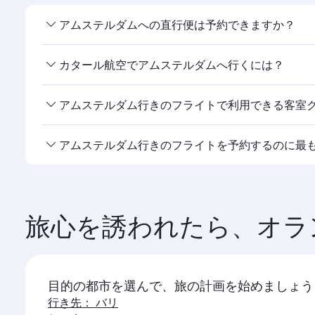
アムステルダムへの直行便は予約できますか？
カタール航空は への直行便を運航しています。時刻
カタール航空でアムステルダムへ行くには？
カタール航空は 行きの直行便を運航しています。ま
アムステルダム行きのフライトで利用できる客室
験いただけます。アムステルダム
ご利用可能な客室クラスは路線や運航会社によって異な
アムステルダム行きのフライトを予約するのに最
す。提携航空会社が運航する便でご利用可能な客室ク
行きのフライトは、最もお得な運賃とご希望の日程で
します。アムステルダム
旅心を誘われたら、オラ
目的の都市を選んで、旅の計画を始めましょう
行き先： バリ