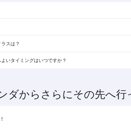
表と運航スケジュールは、ホームページのフライト検索からご
た、ドーハを経由して世界150都市以上にアクセスが可能で、
クラスは？
ります。カタール航空運航便ではビジネスクラス（一部機材はQ
もよいタイミングはいつですか？
ラスは便によって異なりますので、ご予約の際にフライトの詳
ご利用いただけるよう、早めのご予約をおすすめします。運賃
ンダからさらにその先へ行
！