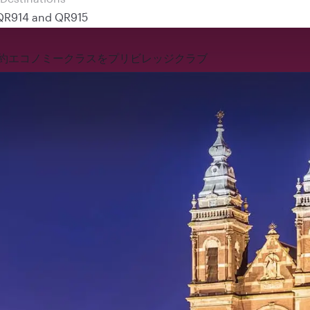
 QR914 and QR915
約
エコノミークラスを
プリビレッジクラブ