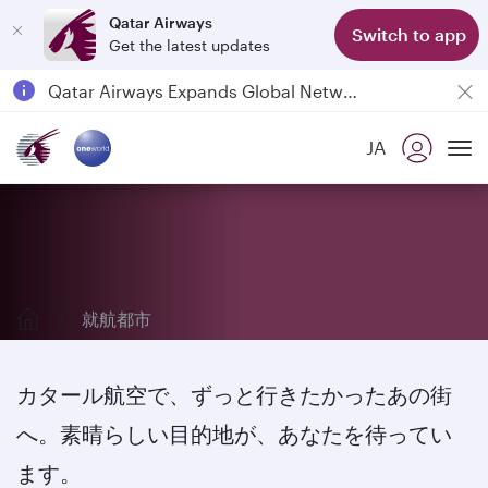
Qatar Airways
Switch to app
Get the latest updates
Passengers flying between Doha and Auckland on QR914 and QR915
18 June 2026: Updates on Travelling with Power Banks
6 August 2026: Qatar Airways flight resumption to Bahrain (BAH), Erbil (EBL), and Kuwait (KWI)
JA
Qatar Airways Expands Global Network to over 160 Destinations
就航都市を詳しく見てみる
To
就航都市
カタール航空で、ずっと行きたかったあの街
へ。素晴らしい目的地が、あなたを待ってい
ます。