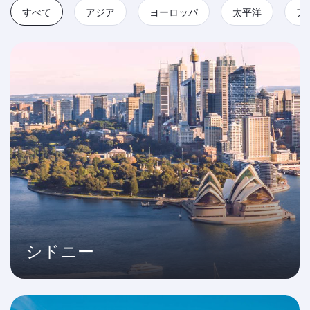
すべて
アジア
ヨーロッパ
太平洋
ア
シドニー