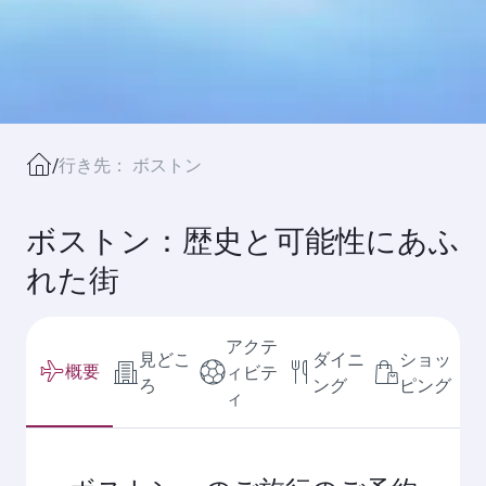
/
行き先： ボストン
ボストン：歴史と可能性にあふ
れた街
アクテ
見どこ
ダイニ
ショッ
概要
ィビテ
ろ
ング
ピング
ィ