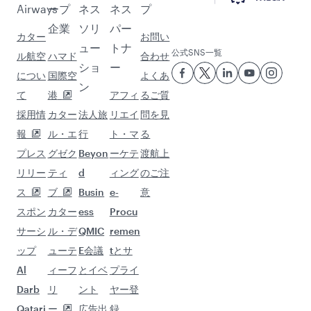
Airways
ープ
ネス
ネス
プ
企業
ソリ
パー
カター
お問い
ュー
トナ
公式SNS一覧
ル航空
ハマド
合わせ
ショ
ー
につい
国際空
よくあ
ン
て
港
アフィ
るご質
採用情
カター
法人旅
リエイ
問を見
報
ル・エ
行
ト・マ
る
プレス
グゼク
Beyon
ーケテ
渡航上
リリー
ティ
d
ィング
のご注
ス
ブ
Busin
e-
意
スポン
カター
ess
Procu
サーシ
ル・デ
QMIC
remen
ップ
ューテ
E会議
tとサ
Al
ィーフ
とイベ
プライ
Darb
リ
ント
ヤー登
Qatari
ー
広告出
録