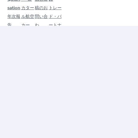
sation
カター
稿のお
トレー
年次報
ル航空
問い合
ド・パ
告
カー
わ
ートナ
書
ゴ
せ
ー
環境の
インタ
持続可
ーナ
能性
ル・メ
ディ
ア・サ
ービ
ス
Desig
n
Organ
isatio
n