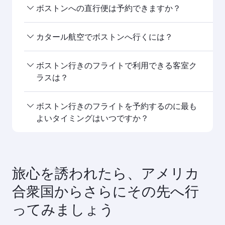
ボストンへの直行便は予約できますか？
カタール航空は への直行便を運航しています。時
カタール航空でボストンへ行くには？
刻表と運航スケジュールは、ホームページのフラ
イト検索からご覧ください。ボストン
カタール航空は 行きの直行便を運航しています。
ボストン行きのフライトで利用できる客室ク
また、ドーハを経由して世界150都市以上にアクセ
ラスは？
スが可能で、ハマド国際空港にてスムーズで効率
的なお乗り継ぎをご体験いただけます。ボストン
ご利用可能な客室クラスは路線や運航会社によっ
ボストン行きのフライトを予約するのに最も
て異なります。カタール航空運航便ではビジネス
よいタイミングはいつですか？
クラス（一部機材はQsuite搭載）、エコノミーク
ラスをご利用いただけます。提携航空会社が運航
行きのフライトは、最もお得な運賃とご希望の日
する便でご利用可能な客室クラスは便によって異
程でご利用いただけるよう、早めのご予約をおす
なりますので、ご予約の際にフライトの詳細をご
すめします。運賃は、季節的な需要や路線の人気
旅心を誘われたら、アメリカ
確認ください。
度、空席状況により変動します。ボストン
合衆国からさらにその先へ行
ってみましょう