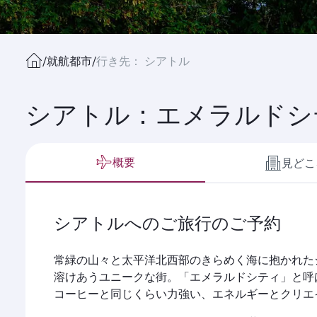
/
就航都市
/
行き先： シアトル
シアトル：エメラルドシ
概要
見どこ
シアトルへのご旅行のご予約
常緑の山々と太平洋北西部のきらめく海に抱かれた
溶けあうユニークな街。「エメラルドシティ」と呼
コーヒーと同じくらい力強い、エネルギーとクリエ