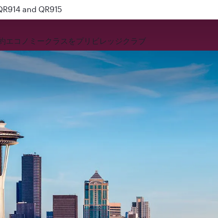
 QR914 and QR915
約
エコノミークラスを
プリビレッジクラブ