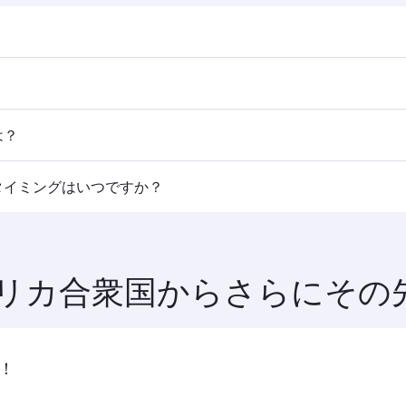
表と運航スケジュールは、ホームページのフライト検索からご
た、ドーハを経由して世界150都市以上にアクセスが可能で、
は？
ります。カタール航空運航便ではビジネスクラス（一部機材はQ
タイミングはいつですか？
ラスは便によって異なりますので、ご予約の際にフライトの詳
ご利用いただけるよう、早めのご予約をおすすめします。運賃
リカ合衆国からさらにその
！