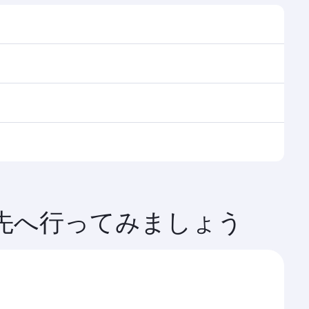
覧ください。シアトル
ハマド国際空港にてスムーズで効率的なお乗り継ぎをご体
suite搭載）、エコノミークラスをご利用いただけま
細をご確認ください。
は、季節的な需要や路線の人気度、空席状況により変動
先へ行ってみましょう