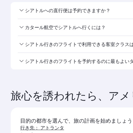
シアトルへの直行便は予約できますか？
カタール航空は への直行便を運航しています。時刻
カタール航空でシアトルへ行くには？
カタール航空は 行きの直行便を運航しています。ま
シアトル行きのフライトで利用できる客室クラス
験いただけます。シアトル
ご利用可能な客室クラスは路線や運航会社によって異な
シアトル行きのフライトを予約するのに最もよい
す。提携航空会社が運航する便でご利用可能な客室ク
行きのフライトは、最もお得な運賃とご希望の日程で
します。シアトル
旅心を誘われたら、アメ
目的の都市を選んで、旅の計画を始めましょう
行き先： アトランタ