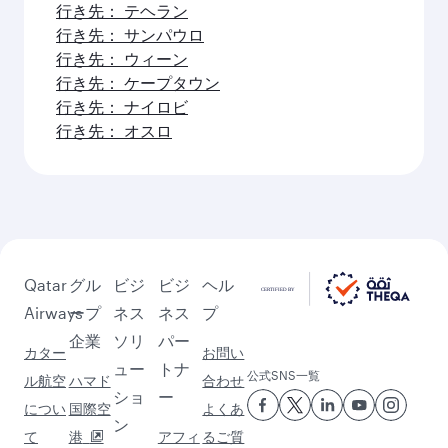
行き先： テヘラン
行き先： サンパウロ
行き先： ウィーン
行き先： ケープタウン
行き先： ナイロビ
行き先： オスロ
Qatar
グル
ビジ
ビジ
ヘル
Airways
ープ
ネス
ネス
プ
企業
ソリ
パー
カター
お問い
ュー
トナ
公式SNS一覧
ル航空
ハマド
合わせ
ショ
ー
につい
国際空
よくあ
ン
て
港
アフィ
るご質