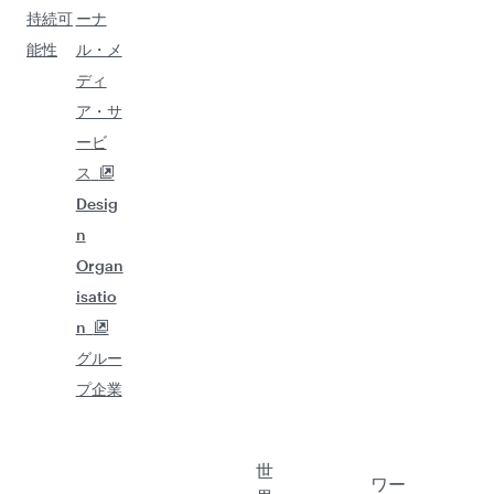
持続可
ーナ
能性
ル・メ
ディ
ア・サ
ービ
ス
Desig
n
Organ
isatio
n
グルー
プ企業
世
ワー