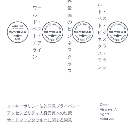
界
ル
ワー
最
ド・
ル
高
ベス
ド・
の
ト・
ベス
ビ
ビジ
ト・
ジ
ネス
エア
ネ
クラ
ライ
ス
ス・
ン
ク
ラウ
ラ
ンジ
ス
Qatar
クッキーポリシー
法的同意
プライバシー
Airways. All
アクセシビリティ
人身売買への対策
rights
reserved
サイトマップ
クッキーに関する同意