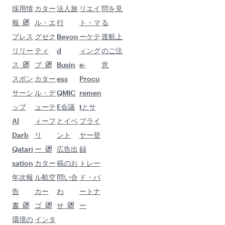
採用情
カター
法人旅
リエイ
問を見
報
ル・エ
行
ト・マ
る
プレス
グゼク
Beyon
ーケテ
渡航上
リリー
ティ
d
ィング
のご注
ス
ブ
Busin
e-
意
スポン
カター
ess
Procu
サーシ
ル・デ
QMIC
remen
ップ
ューテ
E会議
tとサ
Al
ィーフ
とイベ
プライ
Darb
リ
ント
ヤー登
Qatari
ー
広告出
録
sation
カター
稿のお
トレー
年次報
ル航空
問い合
ド・パ
告
カー
わ
ートナ
書
ゴ
せ
ー
環境の
インタ