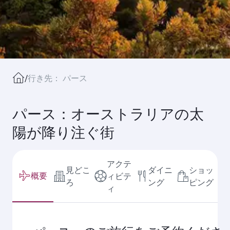
/
行き先： パース
パース：オーストラリアの太
陽が降り注ぐ街
アクテ
見どこ
ダイニ
ショッ
概要
ィビテ
ろ
ング
ピング
ィ