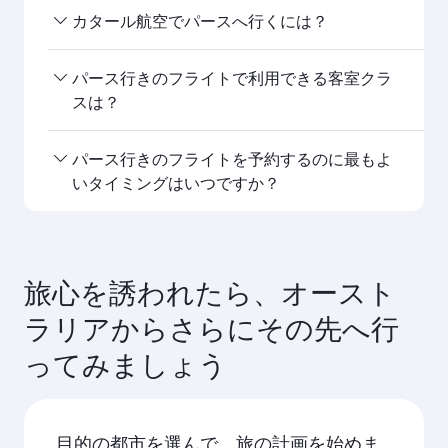
カタール航空は への直行便を運航しています。時
カタール航空でパースへ行くには？
刻表と運航スケジュールは、ホームページのフラ
イト検索からご覧ください。パース
カタール航空は 行きの直行便を運航しています。
パース行きのフライトで利用できる客室クラ
また、ドーハを経由して世界150都市以上にアクセ
スは？
スが可能で、ハマド国際空港にてスムーズで効率
的なお乗り継ぎをご体験いただけます。パース
ご利用可能な客室クラスは路線や運航会社によっ
パース行きのフライトを予約するのに最もよ
て異なります。カタール航空運航便ではビジネス
いタイミングはいつですか？
クラス（一部機材はQsuite搭載）、エコノミーク
ラスをご利用いただけます。提携航空会社が運航
行きのフライトは、最もお得な運賃とご希望の日
する便でご利用可能な客室クラスは便によって異
程でご利用いただけるよう、早めのご予約をおす
なりますので、ご予約の際にフライトの詳細をご
すめします。運賃は、季節的な需要や路線の人気
旅心を誘われたら、オースト
確認ください。
度、空席状況により変動します。パース
ラリアからさらにその先へ行
ってみましょう
目的の都市を選んで、旅の計画を始めま