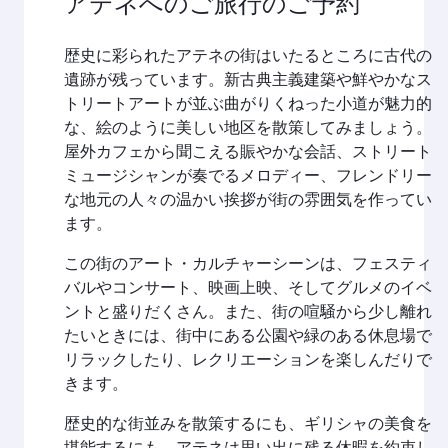
アテネへのご旅行のご予約
歴史に彩られたアテネの街はいたるところに古代の
遺跡が残っています。新古典主義建築や鮮やかなス
トリートアートが並ぶ曲がりくねった小道が魅力的
な、絵のように美しい地区を散策してみましょう。
屋外カフェから聞こえる賑やかな会話、ストリート
ミュージシャンが奏でるメロディー、フレンドリー
な地元の人々の温かい挨拶が街の雰囲気を作ってい
ます。
この街のアート・カルチャーシーンは、フェスティ
バルやコンサート、映画上映、そしてグルメのイベ
ントと盛りだくさん。また、街の喧騒から少し離れ
たいときには、街中にある公園や緑のある休息場で
リラックしたり、レクリエーションを楽しんだりで
きます。
歴史的な街並みを散策するにも、ギリシャの美食を
堪能するにも、アテネは思い出に残る休暇を約束し