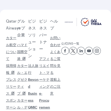
Qatar
グル
ビジ
ビジ
ヘル
Airways
ープ
ネス
ネス
プ
企業
ソリ
パー
カター
お問い
ュー
トナ
公式SNS一覧
ル航空
ハマド
合わせ
ショ
ー
につい
国際空
よくあ
ン
て
港
アフィ
るご質
採用情
カター
法人旅
リエイ
問を見
報
ル・エ
行
ト・マ
る
プレス
グゼク
Beyon
ーケテ
渡航上
リリー
ティ
d
ィング
のご注
ス
ブ
Busin
e-
意
スポン
カター
ess
Procu
サーシ
ル・デ
QMIC
remen