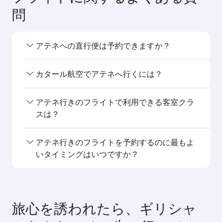
問
アテネへの直行便は予約できますか？
カタール航空は への直行便を運航しています。時
カタール航空でアテネへ行くには？
刻表と運航スケジュールは、ホームページのフラ
イト検索からご覧ください。アテネ
カタール航空は 行きの直行便を運航しています。
アテネ行きのフライトで利用できる客室クラ
また、ドーハを経由して世界150都市以上にアクセ
スは？
スが可能で、ハマド国際空港にてスムーズで効率
的なお乗り継ぎをご体験いただけます。アテネ
ご利用可能な客室クラスは路線や運航会社によっ
アテネ行きのフライトを予約するのに最もよ
て異なります。カタール航空運航便ではビジネス
いタイミングはいつですか？
クラス（一部機材はQsuite搭載）、エコノミーク
ラスをご利用いただけます。提携航空会社が運航
行きのフライトは、最もお得な運賃とご希望の日
する便でご利用可能な客室クラスは便によって異
程でご利用いただけるよう、早めのご予約をおす
なりますので、ご予約の際にフライトの詳細をご
すめします。運賃は、季節的な需要や路線の人気
旅心を誘われたら、ギリシャ
確認ください。
度、空席状況により変動します。アテネ