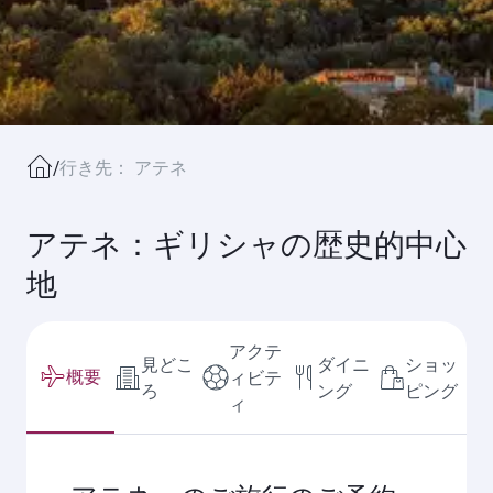
/
行き先： アテネ
アテネ：ギリシャの歴史的中心
地
アクテ
見どこ
ダイニ
ショッ
概要
ィビテ
ろ
ング
ピング
ィ