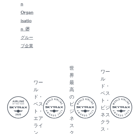
n
Organ
isatio
n
グルー
プ企業
世
ワー
界
ル
ワー
最
ド・
ル
高
ベス
ド・
の
ト・
ベス
ビ
ビジ
ト・
ジ
ネス
エア
ネ
クラ
ライ
ス
ス・
ン
ク