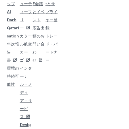
ップ
ューテ
E会議
tとサ
Al
ィーフ
とイベ
プライ
Darb
リ
ント
ヤー登
Qatari
ー
広告出
録
sation
カター
稿のお
トレー
年次報
ル航空
問い合
ド・パ
告
カー
わ
ートナ
書
ゴ
せ
ー
環境の
インタ
持続可
ーナ
能性
ル・メ
ディ
ア・サ
ービ
ス
Desig