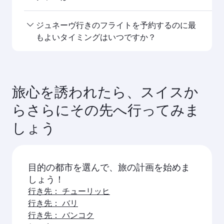
アブダビ
ドバイ
エコノミー
エコノミー
JPY 171000
JPY 1
出発地
出発地
14 12月 2026 - 15 12月 2026
18 ８月 2026 - 2
フライトに関するよくある質
問
ジュネーヴへの直行便は予約できますか？