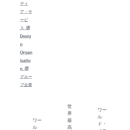
ュー
トナ
公式SNS一覧
ル航空
ハマド
合わせ
ショ
ー
につい
国際空
よくあ
ン
て
港
アフィ
るご質
採用情
カター
法人旅
リエイ
問を見
報
ル・エ
行
ト・マ
る
プレス
グゼク
Beyon
ーケテ
渡航上
リリー
ティ
d
ィング
のご注
ス
ブ
Busin
e-
意
スポン
カター
ess
Procu
サーシ
ル・デ
QMIC
remen
ップ
ューテ
E会議
tとサ
Al
ィーフ
とイベ
プライ
Darb
リ
ント
ヤー登
Qatari
ー
広告出
録
sation
カター
稿のお
トレー
年次報
ル航空
問い合
ド・パ