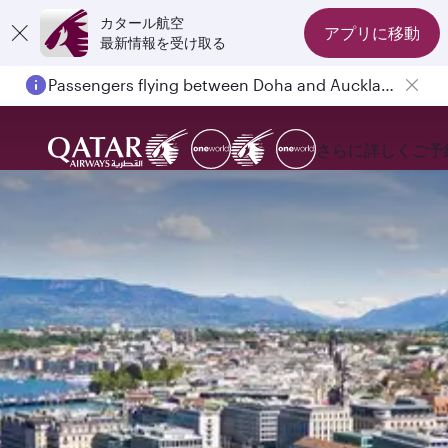
カタール航空
アプリに移動
最新情報を受け取る
Passengers flying between Doha and Auckland on QR914 and QR915
さらに詳しく
ご予