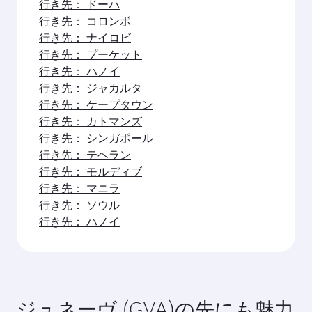
カタール航空は への直行便を運航しています。時
カタール航空でジュネーヴへ行くには？
刻表と運航スケジュールは、ホームページのフラ
イト検索からご覧ください。ジュネーヴ
カタール航空は 行きの直行便を運航しています。
ジュネーヴ行きのフライトで利用できる客室
また、ドーハを経由して世界150都市以上にアクセ
クラスは？
スが可能で、ハマド国際空港にてスムーズで効率
的なお乗り継ぎをご体験いただけます。ジュネー
ご利用可能な客室クラスは路線や運航会社によっ
ジュネーヴ行きのフライトを予約するのに最
ヴ
て異なります。カタール航空運航便ではビジネス
もよいタイミングはいつですか？
クラス（一部機材はQsuite搭載）、エコノミーク
ラスをご利用いただけます。提携航空会社が運航
行きのフライトは、最もお得な運賃とご希望の日
する便でご利用可能な客室クラスは便によって異
程でご利用いただけるよう、早めのご予約をおす
なりますので、ご予約の際にフライトの詳細をご
すめします。運賃は、季節的な需要や路線の人気
旅心を誘われたら、スイスか
確認ください。
度、空席状況により変動します。ジュネーヴ
らさらにその先へ行ってみま
しょう