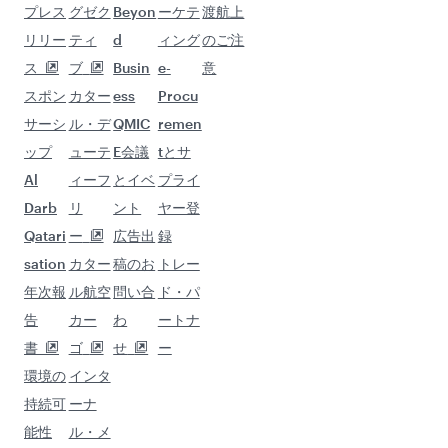
行き先： ティルヴァナンタプラム
行き先： ハイデラバード
行き先： ニューデリー
行き先： 香港
行き先： コルカタ
行き先： イスラマバード
行き先： ラゴス
行き先： シドニー
行き先： ムンバイ
Qatar
グル
ビジ
ビジ
ヘル
Airways
ープ
ネス
ネス
プ
企業
ソリ
パー
カター
お問い