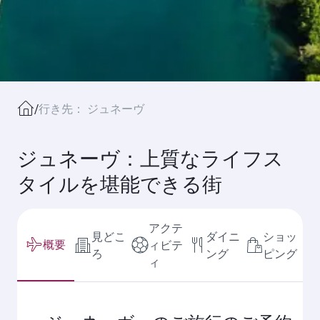
/
行き先： ジュネーヴ
ジュネーヴ：上質なライフス
タイルを堪能できる街
アクテ
見どこ
ダイニ
ショッ
概要
ィビテ
ろ
ング
ピング
ィ