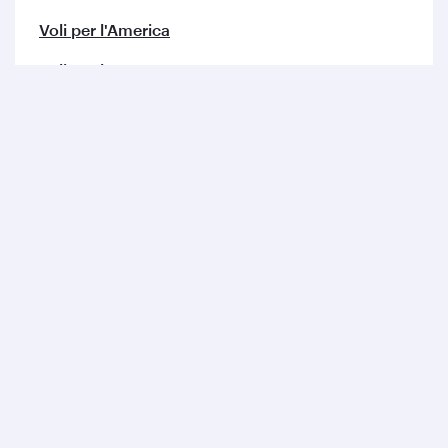
Voli per l'America
Voli per l'Europa
Voli per il Medio Oriente
Voli per l'Asia
Voli per l'Africa
Qatar Airways
Chi Siamo
Premi e Riconoscimenti