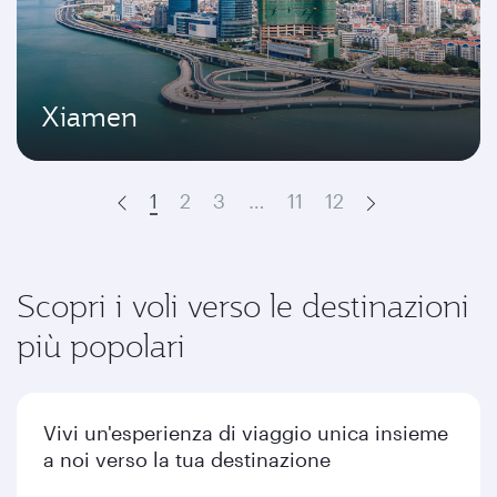
Xiamen
1
2
3
…
11
12
Prev
Next
Scopri i voli verso le destinazioni
più popolari
Vivi un'esperienza di viaggio unica insieme
a noi verso la tua destinazione