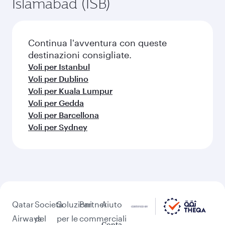
Islamabad (ISB)
Continua l'avventura con queste
destinazioni consigliate.
Voli per Istanbul
Voli per Dublino
Voli per Kuala Lumpur
Voli per Gedda
Voli per Barcellona
Voli per Sydney
Qatar
Società
Soluzioni
Partner
Aiuto
Airways
del
per le
commerciali
Conta