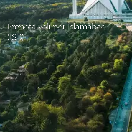
Prenota voli per Islamabad
(ISB)