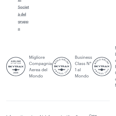
Societ
à del
grupp
o
Migliore
Business
Compagnia
Class N°
Aerea del
1 al
Mondo
Mondo
Qatar