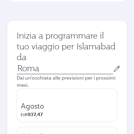
Inizia a programmare il
tuo viaggio per Islamabad
da
Città
di
Dai un'occhiata alle previsioni per i prossimi
partenza
mesi.
Agosto
937,47
EUR