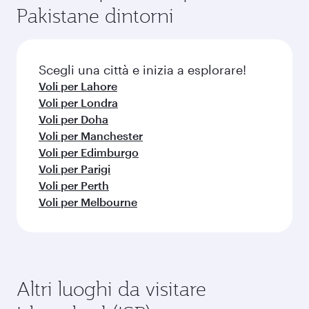
alla stagionalità, alla popolarità della rotta e alla
Pakistane dintorni
possono variare: è bene controllare i dettagli
disponibilità delle classi di viaggio.
sul volo al momento della prenotazione.
Scegli una città e inizia a esplorare!
Voli per Lahore
Voli per Londra
Voli per Doha
Voli per Manchester
Voli per Edimburgo
Voli per Parigi
Voli per Perth
Voli per Melbourne
Altri luoghi da visitare