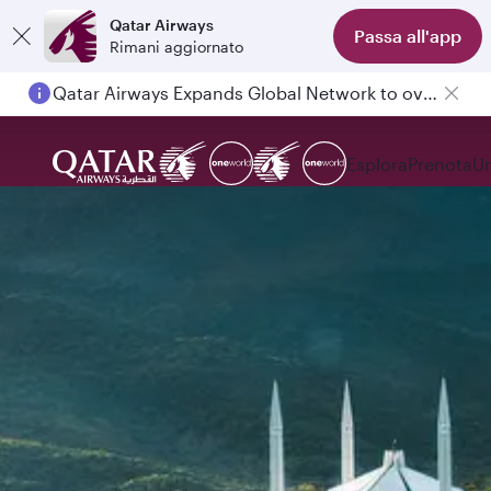
Qatar Airways
Passa all'app
Rimani aggiornato
Qatar Airways Expands Global Network to over 160 Destinations
Esplora
Prenota
Un