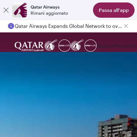
Qatar Airways
Passa all'app
Rimani aggiornato
Qatar Airways Expands Global Network to over 160 Destinations
Esplora
Prenota
Un