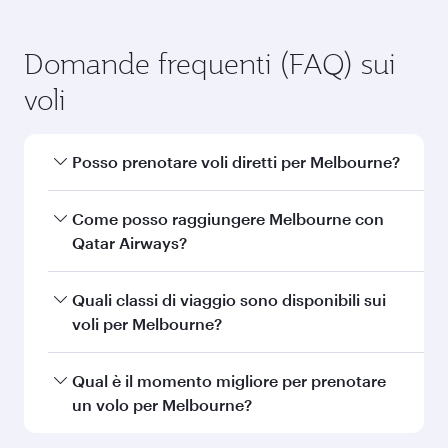
Domande frequenti (FAQ) sui
voli
Posso prenotare voli diretti per Melbourne?
Sì, Qatar Airways opera voli diretti per
Come posso raggiungere Melbourne con
Melbourne. Cerca i voli della nostra homepage
Qatar Airways?
per consultare orari e frequenze.
Puoi volare direttamente a Melbourne con
Quali classi di viaggio sono disponibili sui
Qatar Airways. Raggiungiamo ben 150
voli per Melbourne?
destinazioni con i nostri voli in partenza da
Doha, con trasferimenti comodi ed efficienti
La disponibilità per la classe di viaggio dipende
Qual è il momento migliore per prenotare
all'Hamad International Airport.
dall'itinerario e dalla compagnia aerea che
un volo per Melbourne?
opera il volo. Per i voli operati da Qatar Airways,