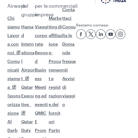
Airways
del
per le
commerciali
Conta
gruppo
imprese
Chi
Marke
ttaci
Restiamo connessi
siamo
Hama
Viaggi
ting di
Consu
Lavor
d
corpo
affiliaz
lta le
a con
Intern
rate
ione
Doma
noi
ationa
Beyon
e-
nde
Comu
l
d
Procu
freque
nicati
Airpor
Busin
remen
nti
stamp
t
ess
t e
Avvisi
a
Qatar
Meeti
regist
di
Spons
Execu
ng ed
razion
viaggi
orizza
tive
eventi
e dei
o
zione
QMIC
fornit
Al
Qatar
E
ori
Darb
Duty
Prom
Partn