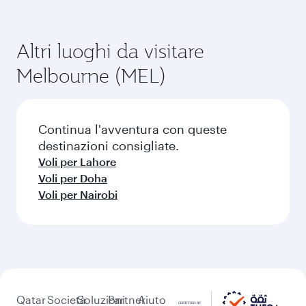
Altri luoghi da visitare
Melbourne (MEL)
Continua l'avventura con queste
destinazioni consigliate.
Voli per Lahore
Voli per Doha
Voli per Nairobi
Qatar
Società
Soluzioni
Partner
Aiuto