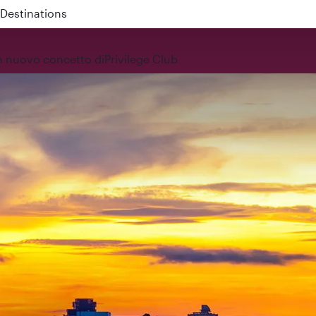
 QR914 and QR915
 nuovo concetto di
Privilege Club