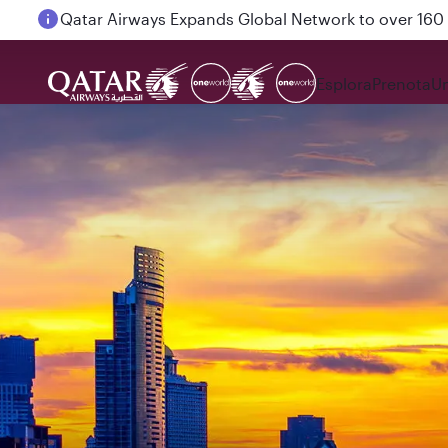
Passengers flying between Doha and Auckland on
Esplora
Prenota
Un