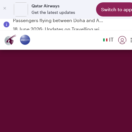
Qatar Airways
Switch to app
Get the latest updates
Passengers flying between Doha and Auckland on QR914 and QR915
18 June 2026: Updates on Travelling with Power Banks
6 August 2026: Qatar Airways flight resumption to Bahrain (BAH), Erbil (EBL), and Kuwait (KWI)
IT
Qatar Airways Expands Global Network to over 160 Destinations