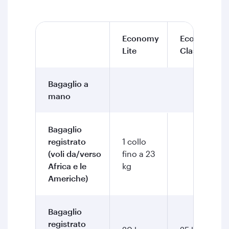
Economy
Economy
Lite
Classic
Bagaglio a
1 collo
mano
Bagaglio
registrato
1 collo
(voli da/verso
fino a 23
2 col
Africa e le
kg
Americhe)
Bagaglio
registrato