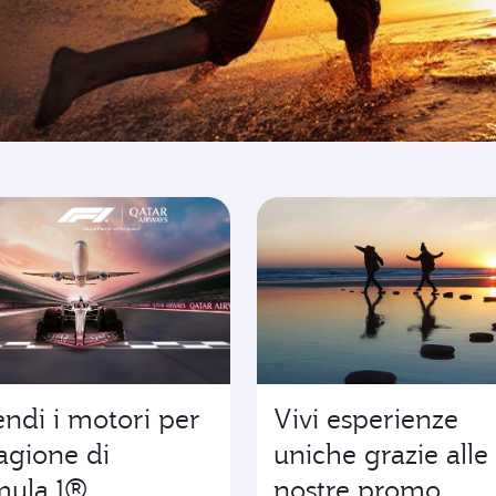
emozioni
ndi i motori per
Vivi esperienze
tagione di
uniche grazie alle
mula 1®
nostre promo