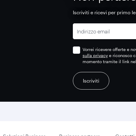
Iscriviti e ricevi per primo l
Indirizzo email
Vorrei ricevere offerte e 
sulla privacy
e riconosco c
momento tramite il link ne
recaptcha
recaptcha
recaptcha
Iscriviti