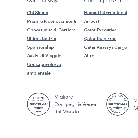
Qatar Airways
Compagnie Gruppo
Chi Siamo
Hamad International
Premi e Riconoscimenti
Airport
Opportunità di Carriera
Qatar Executive
Ultime Notizie
Qatar Duty Free
Sponsorship
Qatar Airways Cargo
Avvisi di Viaggio
Altro...
Consapevolezza
ambientale
Migliore
M
Compagnia Aerea
C
del Mondo