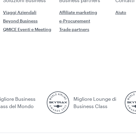
Soluzioni Business
Business partners
Contatti
Viaggi Aziendali
Affiliate marketing
Aiuto
Beyond Business
e-Procurement
QMICE Eventi e Meeting
Trade partners
igliore Business
Migliore Lounge di
lass del Mondo
Business Class