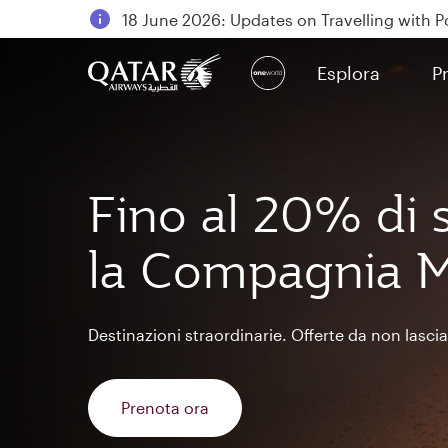
18 June 2026: Updates on Travelling with 
6 August 2026: Qatar Airways flight resumpt
Esplora
P
Qatar Airways Expands Global Network to o
(active)
Fino al 20% di 
la Compagnia M
Destinazioni straordinarie. Offerte da non lascia
Prenota ora