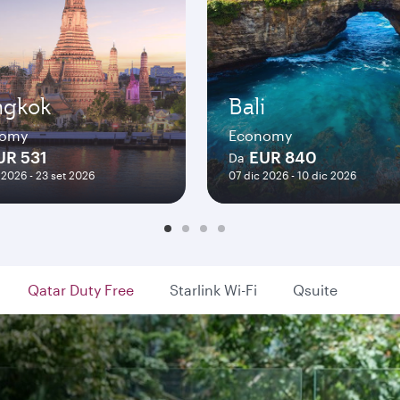
ngkok
Bali
nomy
Economy
UR 531
EUR 840
Da
 2026 - 23 set 2026
07 dic 2026 - 10 dic 2026
Qatar Duty Free
Starlink Wi-Fi
Qsuite