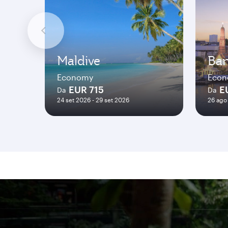
Maldive
Ba
Economy
Eco
EUR 715
E
Da
Da
24 set 2026 - 29 set 2026
26 ago