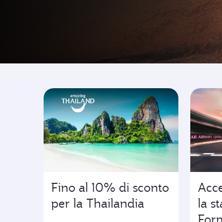
Vai dove nascono le 
Fino al 10% di sconto
Acce
per la Thailandia
la s
For