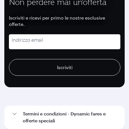
Non perdere mai un'offerta
Iscriviti e ricevi per primo le nostre esclusive
offerte.
Indirizzo email
recaptcha
recaptcha
recaptcha
Iscriviti
Termini e condizioni - Dynamic fares e
offerte speciali