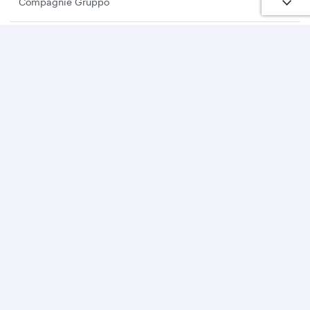
Compagnie Gruppo
Soluzioni Business
Business partners
Contatti
Download Qatar Airways App
Seguici su