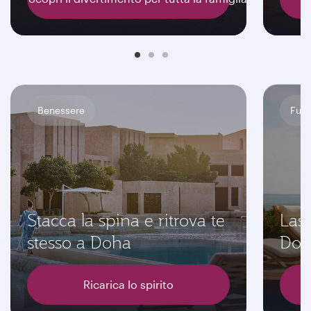
Benessere
Fuga
Stacca la spina e ritrova te
Lasc
stesso a Doha
Doh
Ricarica lo spirito