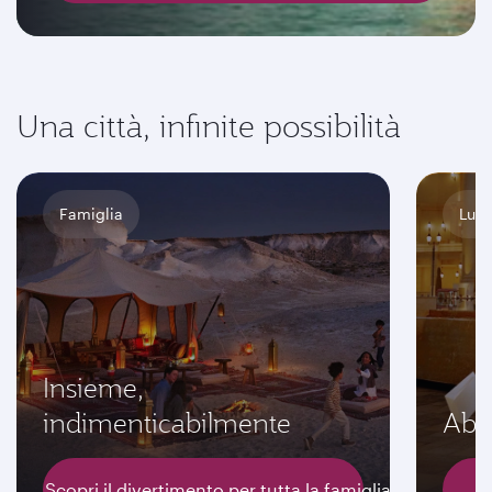
Una città, infinite possibilità
Famiglia
Luxu
Insieme,
indimenticabilmente
Abbr
Scopri il divertimento per tutta la famiglia