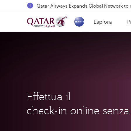
18 June 2026: Updates on Travelling with 
30 July 2026: Temporary passenger flight s
Esplora
P
Qatar Airways Expands Global Network to 
(active)
Effettua il
check-in online senza f