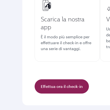
Scarica la nostra
V
app
Us
de
È il modo più semplice per
ba
effettuare il check-in e offre
tr
una serie di vantaggi.
Effettua ora il check-in