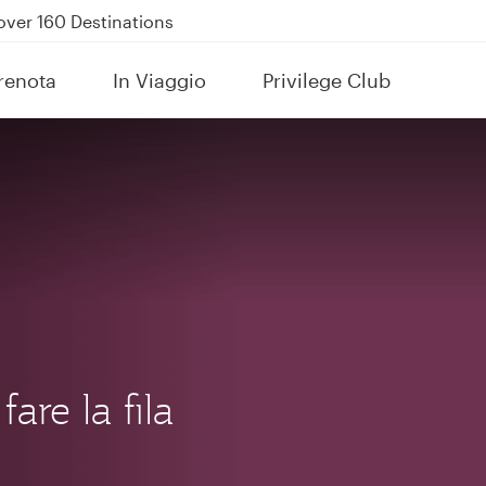
Power Banks
uspension to Bahrain (BAH), Erbil (EBL), and Kuwait (KWI)
renota
In Viaggio
Privilege Club
over 160 Destinations
are la fila