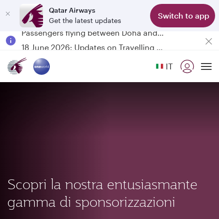
Qatar Airways
Switch to app
Get the latest updates
Passengers flying between Doha and Auckland on QR914 and QR915
18 June 2026: Updates on Travelling with Power Banks
30 July 2026: Temporary passenger flight suspension to Bahrain (BAH), Erbil (EBL), and Kuwait (KWI)
IT
Qatar Airways Expands Global Network to over 160 Destinations
To
Scopri la nostra entusiasmante
gamma di sponsorizzazioni