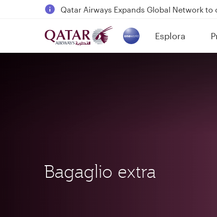
Qatar Airways Expands Global Network to 
Passengers flying between Doha and Auc
Esplora
P
18 June 2026: Updates on Travelling with 
(active)
6 August 2026: Qatar Airways flight resump
Bagaglio extra