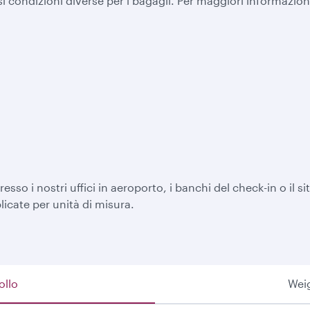
i condizioni diverse per i bagagli. Per maggiori informazio
esso i nostri uffici in aeroporto, i banchi del check-in o il 
licate per unità di misura.
ollo
Weig