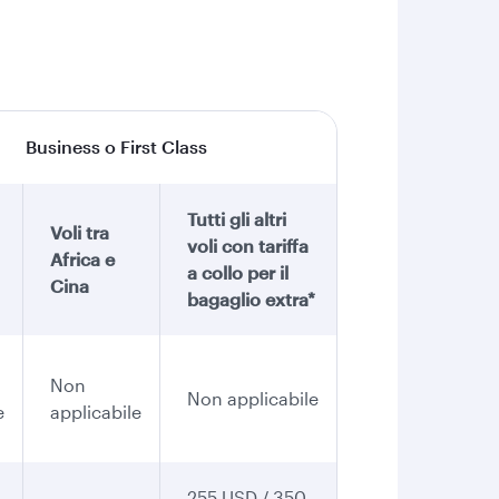
Business o First Class
Tutti gli altri
Voli tra
voli con tariffa
Africa e
a collo per il
Cina
bagaglio extra*
Non
Non applicabile
e
applicabile
255 USD / 350