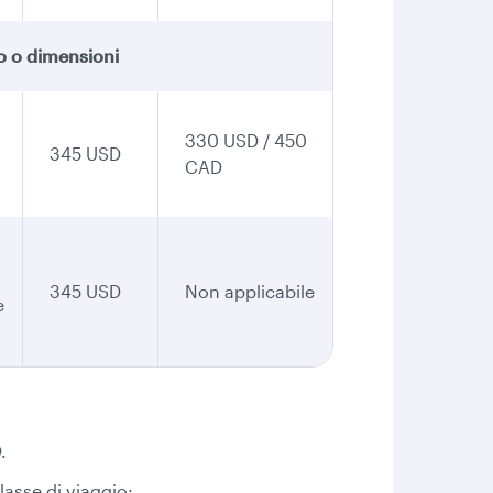
so o dimensioni
330 USD / 450
345 USD
CAD
345 USD
Non applicabile
e
.
lasse di viaggio: