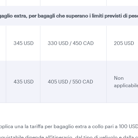
aglio extra, per bagagli che superano i limiti previsti di pe
345 USD
330 USD / 450 CAD
205 USD
Non
435 USD
405 USD / 550 CAD
applicabil
 applica una la tariffa per bagaglio extra a collo pari a 100 USD
istabile dipende all'itinerario, dal tipo di velivolo e dalla c