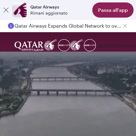
Qatar Airways
Passa all'app
Rimani aggiornato
Qatar Airways Expands Global Network to over 160 Destinations
Esplora
Prenota
Un