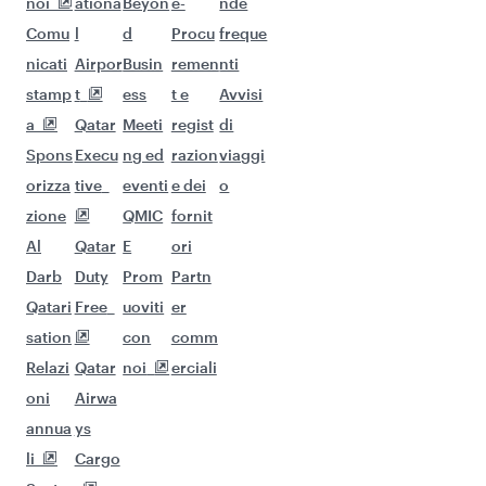
Altri luoghi da visitare
Ahmedabad (AMD)
Continua l'avventura con queste
destinazioni consigliate.
Voli per Miami
Voli per Boston
Voli per New York
Voli per Doha
Voli per Londra