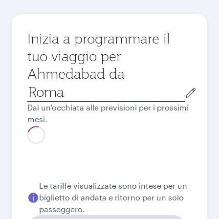
Inizia a programmare il
tuo viaggio per
Ahmedabad da
Città
di
Dai un'occhiata alle previsioni per i prossimi
partenza
mesi.
Agosto
762,09
EUR
Miglior tariffa
Settembre