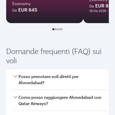
Gennaio
914,57
EUR
Le tariffe visualizzate sono intese per un
biglietto di andata e ritorno per un solo
passeggero.
Cerca voli
Potrebbe anche piacerti...