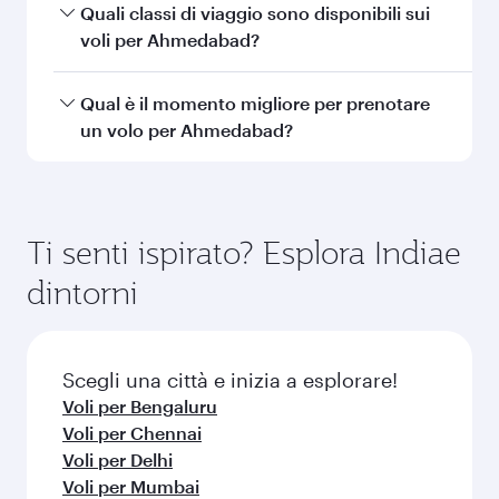
Doha
Londra
Economy
Economy
EUR 848
Da
EUR 845
Da
19 Ott 2026 - 22 
Domande frequenti (FAQ) sui
voli