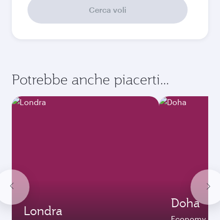
666,83
EUR
Ottobre
854,83
EUR
Novembre
849,57
EUR
Dicembre
835,83
EUR