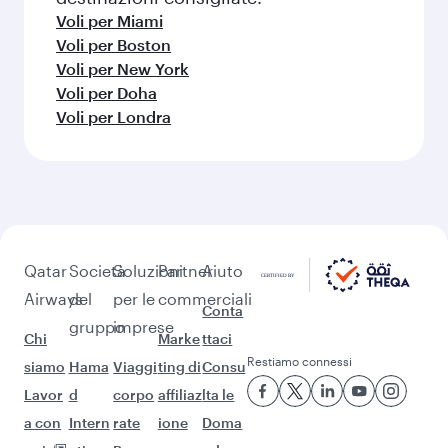
dintorni
possono variare: è bene controllare i dettagli
disponibilità delle classi di viaggio.
sul volo al momento della prenotazione.
Scegli una città e inizia a esplorare!
Voli per Bengaluru
Voli per Chennai
Voli per Delhi
Voli per Mumbai
Voli per Hyderabad
Voli per Kochi
Voli per Calcutta
Voli per Atlanta
Voli per Dallas/Fort Worth
Voli per Montréal
Voli per Los Angeles
Voli per Washington D.C.