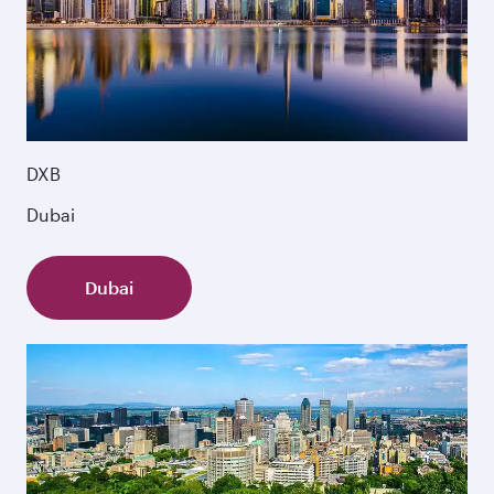
DXB
Dubai
Dubai