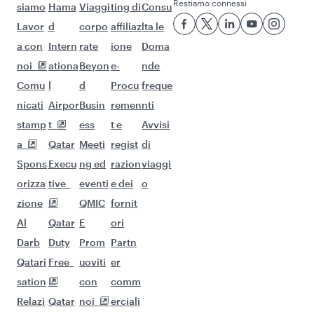
(ZRH)
Continua l'avventura con queste
destinazioni consigliate.
Voli per Brisbane
Voli per Auckland
Voli per Kochi
Voli per Mumbai
Voli per Melbourne
Voli per Sydney
Voli per Dubai
Voli per Delhi
Voli per Hyderabad