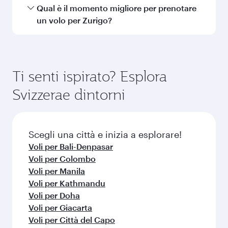
Abu Dhabi
Dubai
Economy
Economy
EUR 736
EUR 758
Da
Da
25 Gen 2027 - 27 Gen 2027
06 Ott 2026 - 08 
Domande frequenti (FAQ) sui
voli
Posso prenotare voli diretti per Zurigo?
Sì, Qatar Airways opera voli diretti per Zurigo.
Come posso raggiungere Zurigo con Qatar
Cerca i voli della nostra homepage per
Airways?