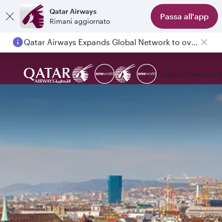
Qatar Airways
Passa all'app
Rimani aggiornato
Qatar Airways Expands Global Network to over 160 Destinations
Esplora
Prenota
Un