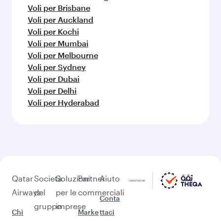
Voli per Manila
Voli per Kathmandu
Voli per Doha
Voli per Giacarta
Voli per Città del Capo
Voli per Nairobi
Voli per Bangkok
Voli per Phuket
Voli per Kuala Lumpur
Voli per Maldive
Voli per Bengaluru
Voli per Perth
Voli per Singapore
Altri luoghi da visitare Zurigo