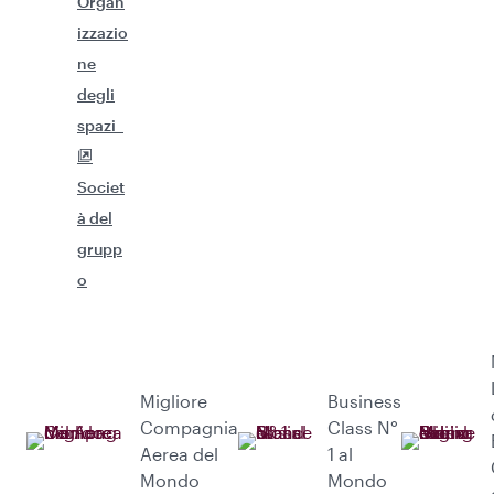
Organ
izzazio
ne
degli
spazi
Societ
à del
grupp
o
Migliore
Business
Compagnia
Class N°
Aerea del
1 al
Mondo
Mondo