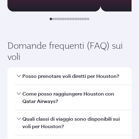
Domande frequenti (FAQ) sui
voli
Posso prenotare voli diretti per Houston?
Sì, Qatar Airways opera voli diretti per Houston.
Come posso raggiungere Houston con
Cerca i voli della nostra homepage per
Qatar Airways?
consultare orari e frequenze.
Puoi volare direttamente a Houston con Qatar
Quali classi di viaggio sono disponibili sui
Airways. Raggiungiamo ben 150 destinazioni
voli per Houston?
con i nostri voli in partenza da Doha, con