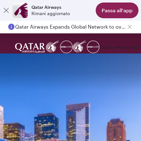
Qatar Airways
Passa all'app
Rimani aggiornato
Qatar Airways Expands Global Network to over 160 Destinations
Esplora
Prenota
Un