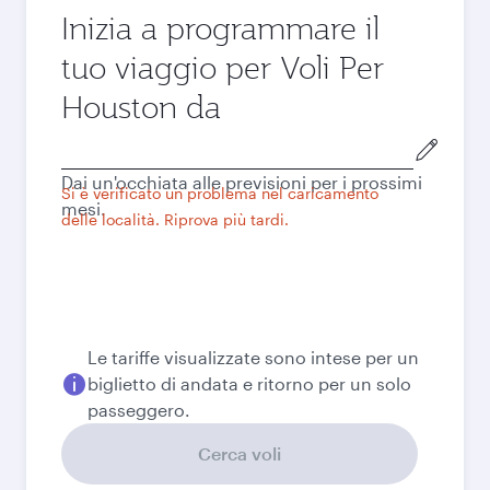
Inizia a programmare il
tuo viaggio per Voli Per
Houston da
Città
di
Dai un'occhiata alle previsioni per i prossimi
partenza
Si è verificato un problema nel caricamento
mesi.
delle località. Riprova più tardi.
Le tariffe visualizzate sono intese per un
biglietto di andata e ritorno per un solo
passeggero.
Cerca voli