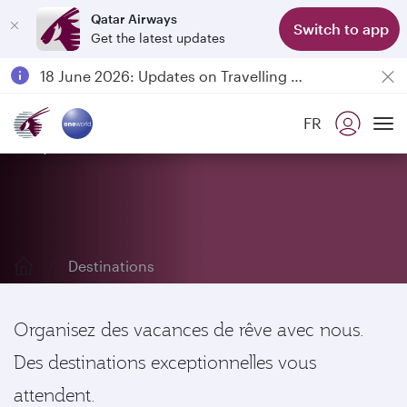
Qatar Airways
Switch to app
Get the latest updates
Passengers flying between Doha and Auckland on QR914 and QR915
18 June 2026: Updates on Travelling with Power Banks
6 August 2026: Qatar Airways flight resumption to Bahrain (BAH), Erbil (EBL), and Kuwait (KWI)
FR
Qatar Airways Expands Global Network to over 160 Destinations
Explorez nos destinations
To
Destinations
Organisez des vacances de rêve avec nous.
Des destinations exceptionnelles vous
attendent.