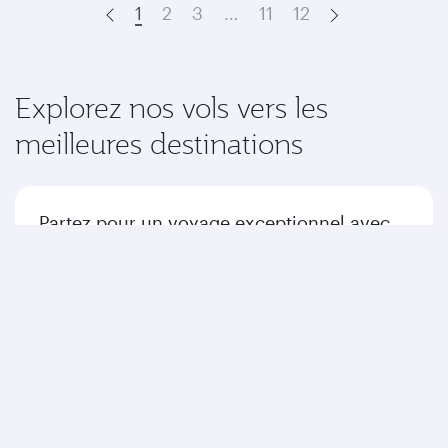
1
2
3
…
11
12
Prev
Next
Explorez nos vols vers les
meilleures destinations
Partez pour un voyage exceptionnel avec
nous jusqu'à votre destination.