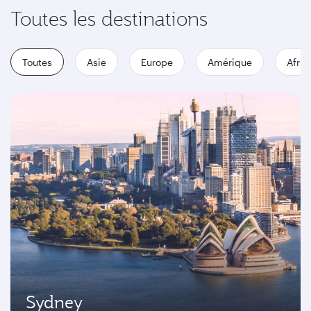
Toutes les destinations
Toutes
Asie
Europe
Amérique
Afriq
Sydney