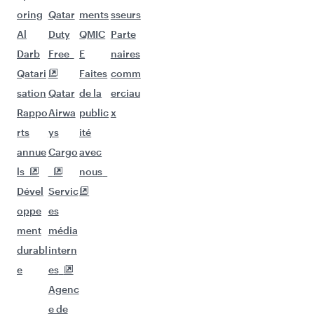
oring
Qatar
ments
sseurs
Al
Duty
QMIC
Parte
Darb
Free
E
naires
Qatari
Faites
comm
sation
Qatar
de la
erciau
Rappo
Airwa
public
x
rts
ys
ité
annue
Cargo
avec
ls
nous
Dével
Servic
oppe
es
ment
média
durabl
intern
e
es
Agenc
e de