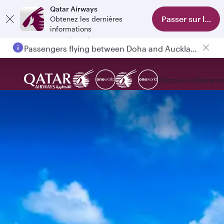
Qatar Airways
Passer sur l'appl
Obtenez les dernières
informations
Passengers flying between Doha and Auckland on QR914 and QR915
Découvrir
Réserve