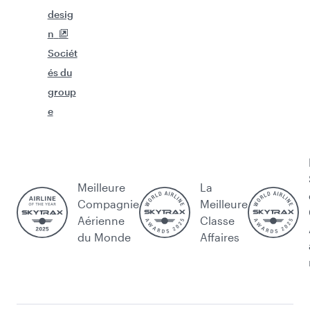
desig
n
Sociét
és du
group
e
Meilleure
La
Compagnie
Meilleure
Aérienne
Classe
du Monde
Affaires