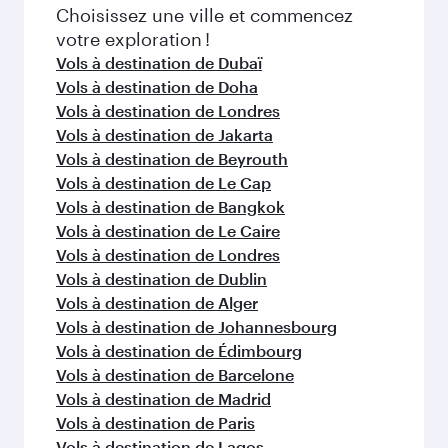
FAQ sur les vols
Puis-je réserver un vol direct à destination
de Abu Dhabi ?
Oui, Qatar Airways opère des vols directs vers
Comment puis-je voyager à Abu Dhabi
Abu Dhabi. Recherchez les vols depuis notre
avec Qatar Airways ?
page d'accueil pour trouver les horaires et la
fréquence des vols.
Vous pouvez voyager directement à Abu Dhabi
Quelles sont les classes de voyage
avec Qatar Airways. Nous desservons plus de
disponibles sur les vols à destination de
150 destinations via Doha, avec des
Abu Dhabi ?
correspondances fluides et efficaces à
l'Aéroport International Hamad.
La disponibilité des classes de voyage dépend
Quel est le meilleur moment pour réserver
de l'itinéraire et de la compagnie aérienne
un vol à destination de Abu Dhabi ?
opérant le vol. Sur les vols opérés par Qatar
Airways, vous pouvez voyager en Classe
Réservez votre vol à destination de Abu Dhabi