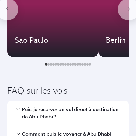
Décembre
2 369,92
CAD
Janvier
1 658,92
CAD
Les tarifs sont indiqués pour un voyage
aller-retour pour un passager.
Rechercher des vols