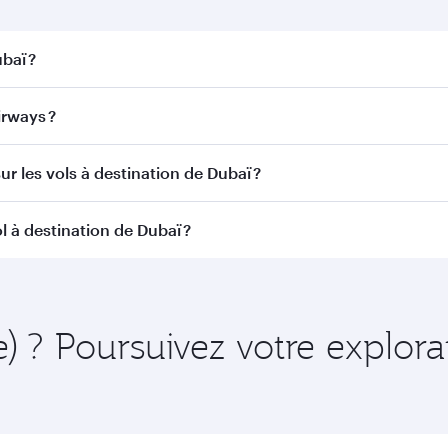
baï ?
ï. Recherchez les vols depuis notre page d'accueil pour trou
rways ?
r Airways. Nous desservons plus de 150 destinations via D
ur les vols à destination de Dubaï ?
itinéraire et de la compagnie aérienne opérant le vol. Sur l
l à destination de Dubaï ?
ains appareils) et en Classe Économique. Les classes de voy
 au moment de la réservation.
nt à l'avance pour bénéficier des meilleurs tarifs aux dates
 et de la disponibilité des classes de voyage.
e) ? Poursuivez votre explor