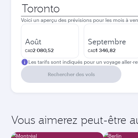
Ville
de
départ
Voici un aperçu des prévisions pour les mois à ven
Août
Septembre
2 080,52
1 346,82
CAD
CAD
Les tarifs sont indiqués pour un voyage aller-r
Rechercher des vols
Vous aimerez peut-être aus