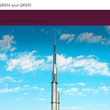
 QR914 and QR915
r
Expérience
Privilege Club