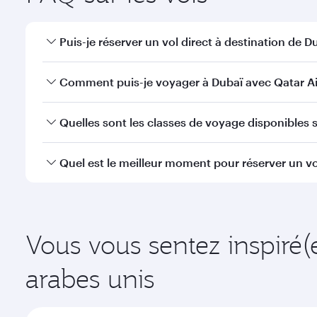
Puis-je réserver un vol direct à destination de Du
Oui, Qatar Airways opère des vols directs vers Duba
Comment puis-je voyager à Dubaï avec Qatar Ai
Vous pouvez voyager directement à Dubaï avec Qata
Quelles sont les classes de voyage disponibles s
à l'Aéroport International Hamad.
La disponibilité des classes de voyage dépend de l'
Quel est le meilleur moment pour réserver un vo
voyager en Classe Affaires (avec la Qsuite sur cert
nos partenaires. Veuillez vérifier les détails du vol
Réservez votre vol à destination de Dubaï suffisamme
demande saisonnière, de la popularité de l'itinéraire
Vous vous sentez inspiré(
arabes unis