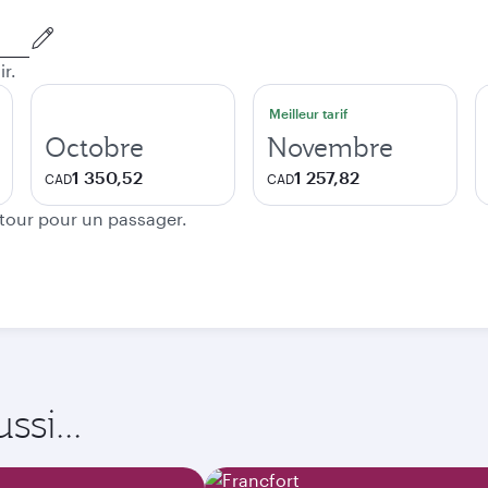
ir.
Meilleur tarif
Octobre
Novembre
1 350,52
1 257,82
CAD
CAD
etour pour un passager.
si...