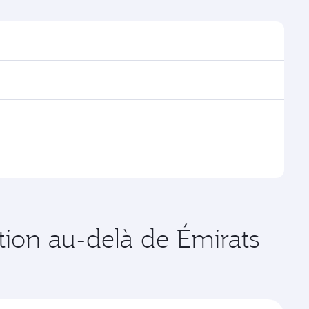
ver les horaires et la fréquence des vols.
oha, avec des correspondances fluides et efficaces
es vols opérés par Qatar Airways, vous pouvez
age disponibles peuvent varier sur les vols opérés par
 de votre choix. Les tarifs varient en fonction de la
ation au-delà de Émirats