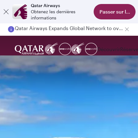
Qatar Airways
Passer sur l'appl
Obtenez les dernières
informations
Passengers flying between Doha and Auckland on QR914 and QR915
Découvrir
Réserve