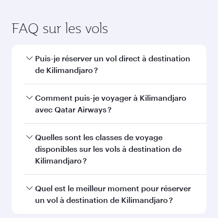
FAQ sur les vols
Puis-je réserver un vol direct à destination
de Kilimandjaro ?
Oui, Qatar Airways opère des vols directs vers
Comment puis-je voyager à Kilimandjaro
Kilimandjaro. Recherchez les vols depuis notre
avec Qatar Airways ?
page d'accueil pour trouver les horaires et la
fréquence des vols.
Vous pouvez voyager directement à
Quelles sont les classes de voyage
Kilimandjaro avec Qatar Airways. Nous
disponibles sur les vols à destination de
desservons plus de 150 destinations via Doha,
Kilimandjaro ?
avec des correspondances fluides et efficaces à
l'Aéroport International Hamad.
La disponibilité des classes de voyage dépend
Quel est le meilleur moment pour réserver
de l'itinéraire et de la compagnie aérienne
un vol à destination de Kilimandjaro ?
opérant le vol. Sur les vols opérés par Qatar