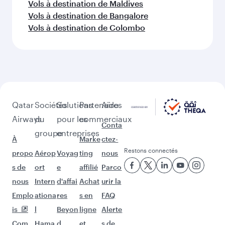
Vols à destination de Maldives
Vols à destination de Bangalore
Vols à destination de Colombo
Qatar
Sociétés
Solutions
Partenaires
Aide
Airways
du
pour les
commerciaux
Conta
groupe
entreprises
À
Marke
ctez-
Restons connectés
propo
Aérop
Voyag
ting
nous
s de
ort
e
affilié
Parco
nous
Intern
d'affai
Achat
urir la
Emplo
ationa
res
s en
FAQ
is
l
Beyon
ligne
Alerte
Com
Hama
d
et
s de