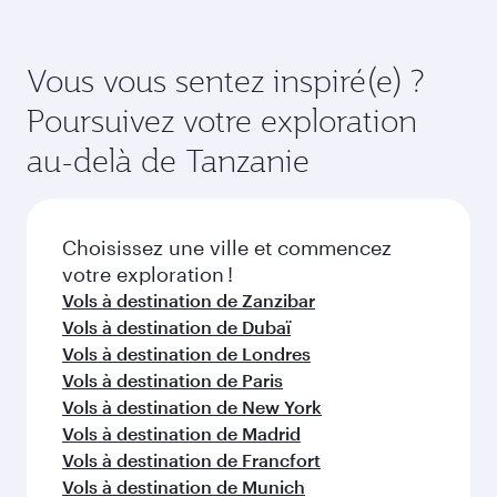
Airways, vous pouvez voyager en Classe
Réservez votre vol à destination de Kilimandjaro
Affaires (avec la Qsuite sur certains appareils) et
suffisamment à l'avance pour bénéficier des
en Classe Économique. Les classes de voyage
meilleurs tarifs aux dates de votre choix. Les
Vous vous sentez inspiré(e) ?
disponibles peuvent varier sur les vols opérés
tarifs varient en fonction de la demande
Poursuivez votre exploration
par nos partenaires. Veuillez vérifier les détails
saisonnière, de la popularité de l'itinéraire et de
du vol au moment de la réservation.
la disponibilité des classes de voyage.
au-delà de Tanzanie
Choisissez une ville et commencez
votre exploration !
Vols à destination de Zanzibar
Vols à destination de Dubaï
Vols à destination de Londres
Vols à destination de Paris
Vols à destination de New York
Vols à destination de Madrid
Vols à destination de Francfort
Vols à destination de Munich