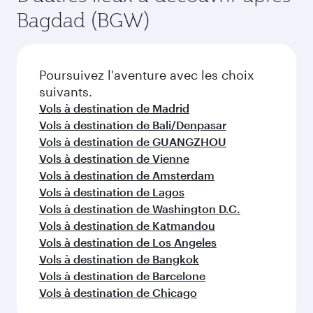
disponibles peuvent varier sur les vols opérés
tarifs varient en fonction de la demande
Poursuivez votre exploration
par nos partenaires. Veuillez vérifier les détails
saisonnière, de la popularité de l'itinéraire et de
du vol au moment de la réservation.
la disponibilité des classes de voyage.
au-delà de Irak
Choisissez une ville et commencez
votre exploration !
Vols à destination de Erbil
Vols à destination de Doha
Vols à destination de Londres
Vols à destination de Houston
Vols à destination de Séoul
Vols à destination de Kuala Lumpur
Vols à destination de New York
Vols à destination de Nairobi
Vols à destination de Riyad
Vols à destination de Paris
Vols à destination de Entebbe