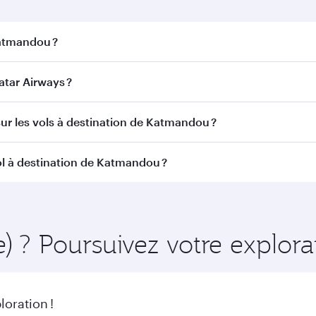
Katmandou ?
andou. Recherchez les vols depuis notre page d'accueil pour
tar Airways ?
 Qatar Airways. Nous desservons plus de 150 destinations
sur les vols à destination de Katmandou ?
itinéraire et de la compagnie aérienne opérant le vol. Sur l
ol à destination de Katmandou ?
ains appareils) et en Classe Économique. Les classes de voy
 au moment de la réservation.
samment à l'avance pour bénéficier des meilleurs tarifs aux 
éraire et de la disponibilité des classes de voyage.
e) ? Poursuivez votre explor
oration !