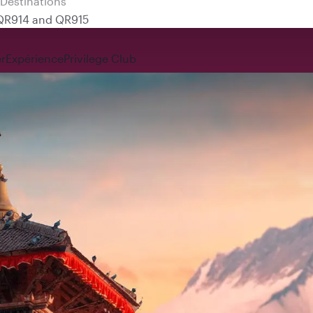
 QR914 and QR915
r
Expérience
Privilege Club