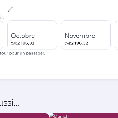
ir.
Octobre
Novembre
2 196,32
2 196,32
CAD
CAD
etour pour un passager.
si...