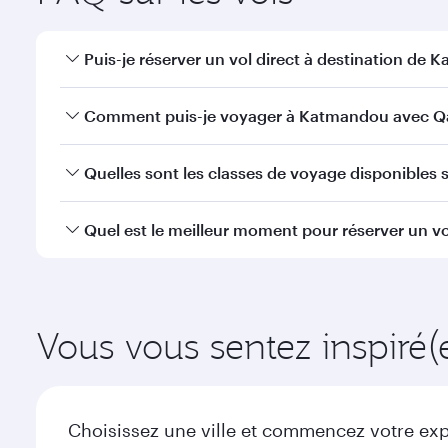
Puis-je réserver un vol direct à destination de 
Oui, Qatar Airways opère des vols directs vers Katm
Comment puis-je voyager à Katmandou avec Qa
Vous pouvez voyager directement à Katmandou avec
Quelles sont les classes de voyage disponibles 
efficaces à l'Aéroport International Hamad.
La disponibilité des classes de voyage dépend de l'
Quel est le meilleur moment pour réserver un v
voyager en Classe Affaires (avec la Qsuite sur cert
nos partenaires. Veuillez vérifier les détails du vol
Réservez votre vol à destination de Katmandou suffi
de la demande saisonnière, de la popularité de l'itin
Vous vous sentez inspiré(
Choisissez une ville et commencez votre expl