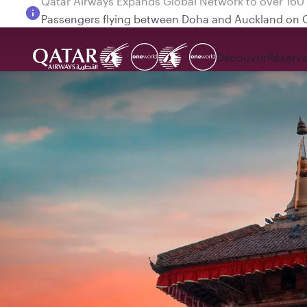
Passengers flying between Doha and Auckland on
Découvrir
Réserve