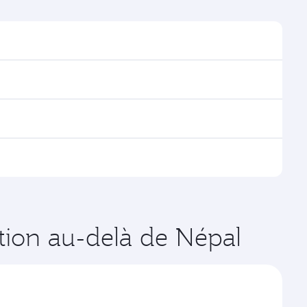
 trouver les horaires et la fréquence des vols.
 via Doha, avec des correspondances fluides et
es vols opérés par Qatar Airways, vous pouvez
age disponibles peuvent varier sur les vols opérés par
dates de votre choix. Les tarifs varient en fonction
ation au-delà de Népal