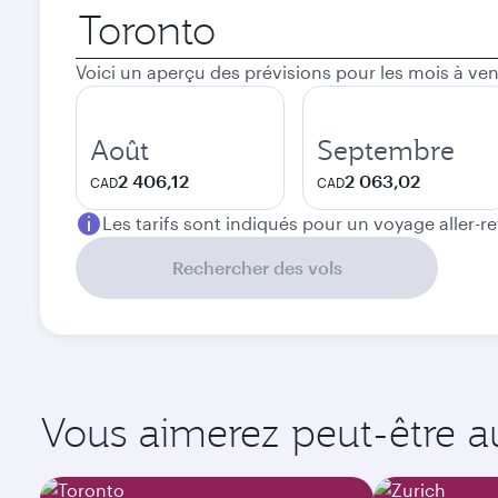
Ville
de
départ
Voici un aperçu des prévisions pour les mois à ven
Août
Septembre
2 406,12
2 063,02
CAD
CAD
Les tarifs sont indiqués pour un voyage aller-r
Rechercher des vols
Vous aimerez peut-être aus