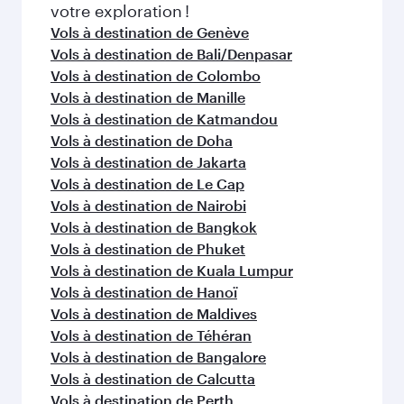
Abu Dhabi
Dubaï
Économie
Économie
CAD 1634
CAD 125
De
De
04 Oct 2026 - 07 Oct 2026
23 Janvier 2027 -
FAQ sur les vols
Puis-je réserver un vol direct à destination
de Zurich ?