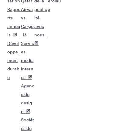
Poursuivez l'aventure avec les choix
suivants.
Vols à destination de Lahore
Vols à destination de Islamabad
Vols à destination de Copenhague
Vols à destination de Madrid
Vols à destination de Doha
Vols à destination de Istanbul
Vols à destination de Francfort
Vols à destination de Karachi
Vols à destination de Nairobi
Vols à destination de Munich
Vols à destination de Zurich
Vols à destination de Vienne
Vols à destination de Lagos