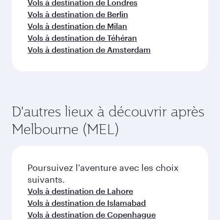
FAQ sur les vols
Puis-je réserver un vol direct à destination
de Melbourne ?
Oui, Qatar Airways opère des vols directs vers
Comment puis-je voyager à Melbourne
Melbourne. Recherchez les vols depuis notre
avec Qatar Airways ?
page d'accueil pour trouver les horaires et la
fréquence des vols.
Vous pouvez voyager directement à Melbourne
Quelles sont les classes de voyage
avec Qatar Airways. Nous desservons plus de
disponibles sur les vols à destination de
150 destinations via Doha, avec des
Melbourne ?
correspondances fluides et efficaces à
l'Aéroport International Hamad.
La disponibilité des classes de voyage dépend
Quel est le meilleur moment pour réserver
de l'itinéraire et de la compagnie aérienne
un vol à destination de Melbourne ?
opérant le vol. Sur les vols opérés par Qatar