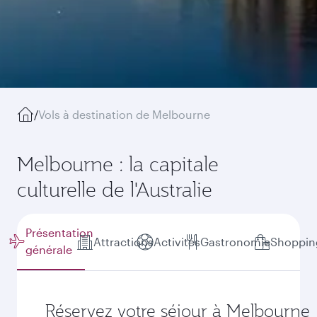
/
Vols à destination de Melbourne
Melbourne : la capitale
culturelle de l'Australie
Présentation
Attractions
Activités
Gastronomie
Shoppin
générale
Réservez votre séjour à Melbourne