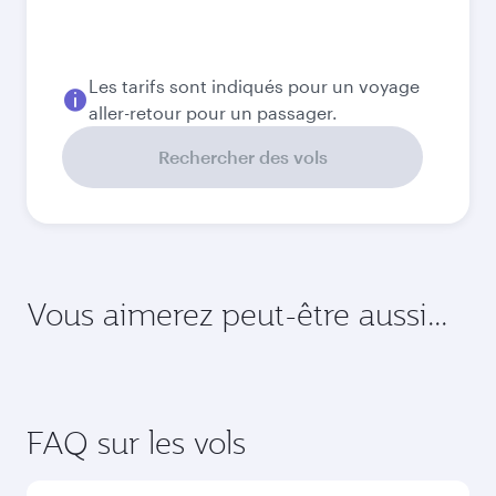
Août
2 760,32
CAD
Septembre
2 650,92
CAD
Meilleur tarif
Octobre
2 498,92
CAD
Novembre
2 605,92
CAD