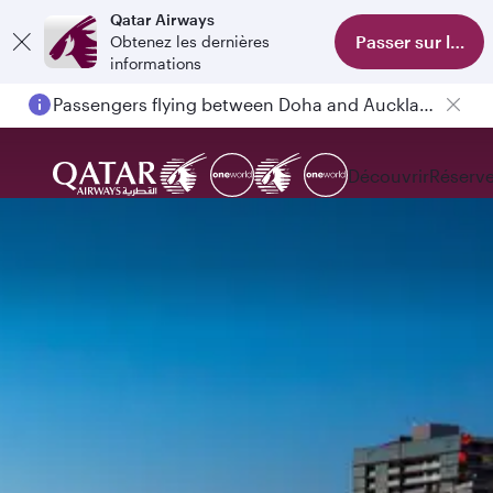
Qatar Airways
Passer sur l'appl
Obtenez les dernières
informations
Passengers flying between Doha and Auckland on QR914 and QR915
Découvrir
Réserve