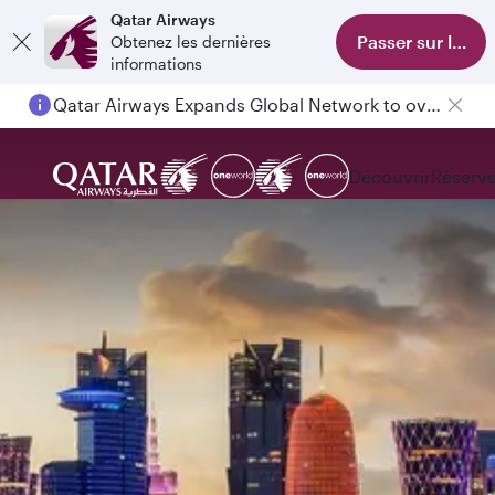
Qatar Airways
Passer sur l'appl
Obtenez les dernières
Qatar Airways Expands Global Network to over 160 Destinations
informations
Passengers flying between Doha and Auckland on QR914 and QR915
Découvrir
Réserve