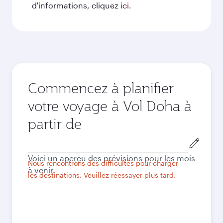
d'informations, cliquez
ici
.
Commencez à planifier
votre voyage à Vol Doha à
partir de
Ville
de
Voici un aperçu des prévisions pour les mois
départ
Nous rencontrons des difficultés pour charger
à venir.
les destinations. Veuillez réessayer plus tard.