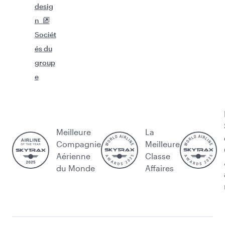
desig
n
Sociét
és du
group
e
Meilleure
La
Compagnie
Meilleure
Aérienne
Classe
du Monde
Affaires