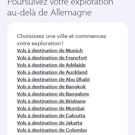
Poursuivez votre exploration
saisonnière, de la popularité de l'itinéraire et de
du vol au moment de la réservation.
la disponibilité des classes de voyage.
au-delà de Allemagne
Choisissez une ville et commencez
votre exploration !
Vols à destination de Munich
Vols à destination de Francfort
Vols à destination de Adélaïde
Vols à destination de Auckland
Vols à destination de Abu Dhabi
Vols à destination de Bangkok
Vols à destination de Bangalore
Vols à destination de Brisbane
Vols à destination de Mumbai
Vols à destination de Calcutta
Vols à destination de Jakarta
Vols à destination de Colombo