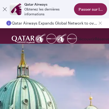
Qatar Airways
Passer sur l'appl
Obtenez les dernières
informations
Qatar Airways Expands Global Network to over 160 Destinations
Passengers flying between Doha and Auckland on QR914 and QR915
Découvrir
Réserve