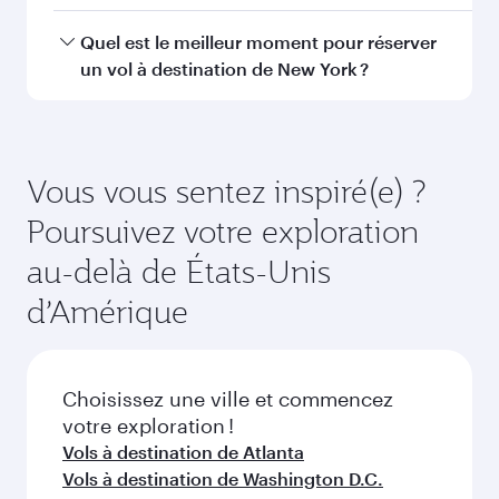
Dubaï
Hong Ko
Économie
Économie
CAD 1251
CAD 261
De
De
23 Janvier 2027 - 25 Janvier 2027
12 Oct 2026 - 15 
FAQ sur les vols
Puis-je réserver un vol direct à destination
de New York ?
Oui, Qatar Airways opère des vols directs vers
Comment puis-je voyager à New York avec