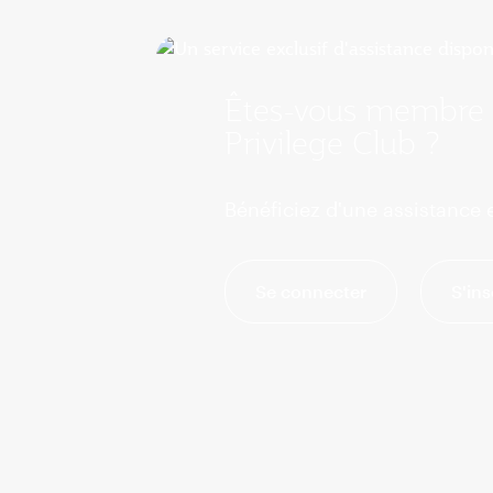
Êtes-vous membre
Privilege Club ?
Bénéficiez d'une assistance e
Se connecter
S'ins