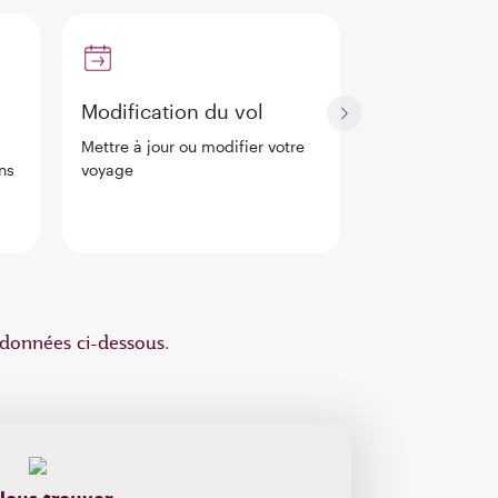
Modification du vol
Conditions 
Mettre à jour ou modifier votre
Vérifier ce dont
ns
voyage
besoin pour vo
rdonnées ci-dessous.