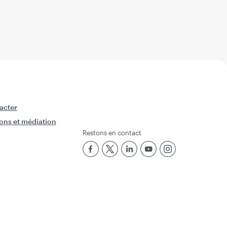
acter
ons et médiation
Restons en contact