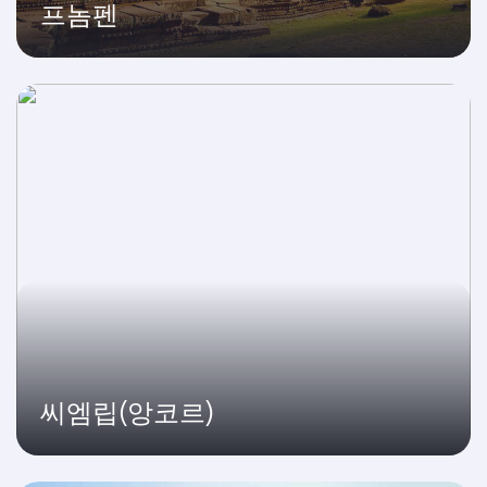
프놈펜
씨엠립(앙코르)