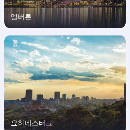
멜버른
요하네스버그