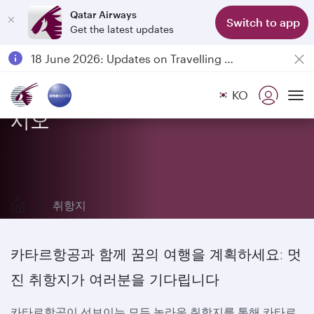
Qatar Airways
Switch to app
Get the latest updates
Passengers flying between Doha and Auckland on QR914 and QR915
18 June 2026: Updates on Travelling with Power Banks
6 August 2026: Qatar Airways flight resumption to Bahrain (BAH), Erbil (EBL), and Kuwait (KWI)
카타르항공의 취항지를 만나보십
KO
Qatar Airways Expands Global Network to over 160 Destinations
To
시오
취항지
카타르항공과 함께 꿈의 여행을 계획하세요: 멋
진 취항지가 여러분을 기다립니다
카타르항공이 선보이는 모든 놀라운 취항지를 통해 카타르