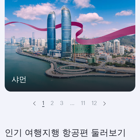
샤먼
1
2
3
…
11
12
Prev
Next
인기 여행지행 항공편 둘러보기