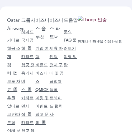
Qatar
그룹사
비즈니
비즈니
도움말
Airways
스 솔
스 파
하마드
문의
루션
트너
카타르
국제공
FAQ 둘
언제나 인터넷을 이용하세요
항공 소
항
기업 여
제휴 마
러보기
개
카타르
행
케팅
여행 알
경
항공 전
비욘드
전자 구
람
력
용기서
비즈니
매 및 공
보도 자
비
스
급업체
료
스
QMICE
등록
후원
카타르
미팅 및
트레이
알다르
면세
이벤트
드 협력
브 카타
점
광고 문
사
르화
카타르
의
연례 보
항공 화