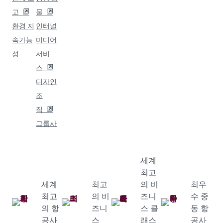
고
물
환경 지
인터널
속가능
미디어
성
서비
스
디자인
조
직
그룹사
세계
최고
세계
최고
의 비
최우
최고
의 비
즈니
수 중
의 항
즈니
스 클
동 항
공사
스
래스
공사