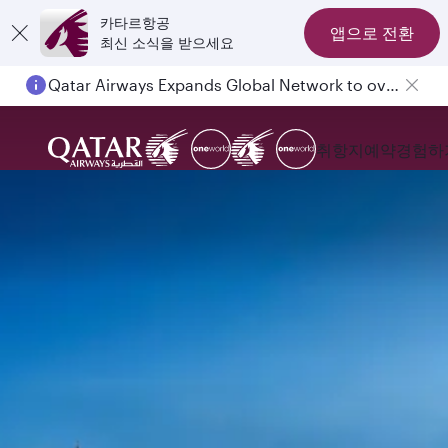
카타르항공
앱으로 전환
최신 소식을 받으세요
Qatar Airways Expands Global Network to over 160 Destinations
취항지
예약
경험하