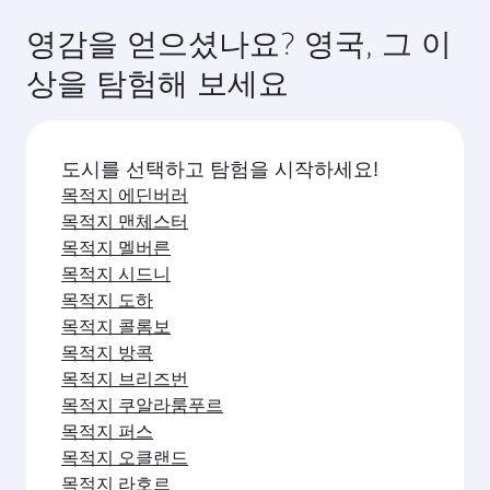
런던행 항공편을 미리 예약하세요. 요금은 계절별
다. 예약 시 항공편 세부 정보를 확인하세요.
수요, 노선 인기, 좌석 등급별 잔여 좌석 상황에 따라
영감을 얻으셨나요? 영국, 그 이
달라집니다.
상을 탐험해 보세요
도시를 선택하고 탐험을 시작하세요!
목적지 에딘버러
목적지 맨체스터
목적지 멜버른
목적지 시드니
목적지 도하
목적지 콜롬보
목적지 방콕
목적지 브리즈번
목적지 쿠알라룸푸르
목적지 퍼스
목적지 오클랜드
목적지 라호르