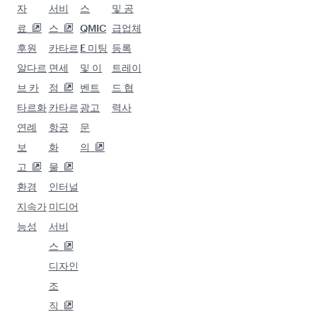
자
서비
스
및 공
료
스
QMIC
급업체
후원
카타르
E 미팅
등록
알다르
면세
및 이
트레이
브 카
점
벤트
드 협
타르화
카타르
광고
력사
연례
항공
문
보
화
의
고
물
환경
인터널
지속가
미디어
능성
서비
스
디자인
조
직