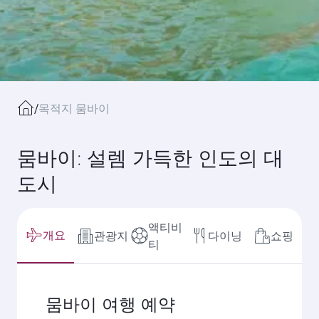
/
목적지 뭄바이
뭄바이: 설렘 가득한 인도의 대
도시
액티비
개요
관광지
다이닝
쇼핑
티
뭄바이 여행 예약