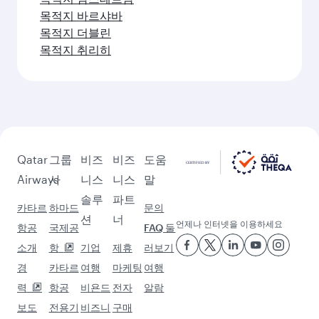
목적지 바르샤바
목적지 더블린
목적지 취리히
Qatar
그룹
비즈
비즈
도움
Airways
사
니스
니스
말
솔루
파트
카타르
하마드
문의
션
너
언제나 인터넷을 이용하세요
항공
국제공
FAQ 둘
소개
항
기업
제휴
러보기
경
카타르
여행
마케팅
여행
력
항공
비욘드
전자
알람
보도
전용기
비즈니
구매