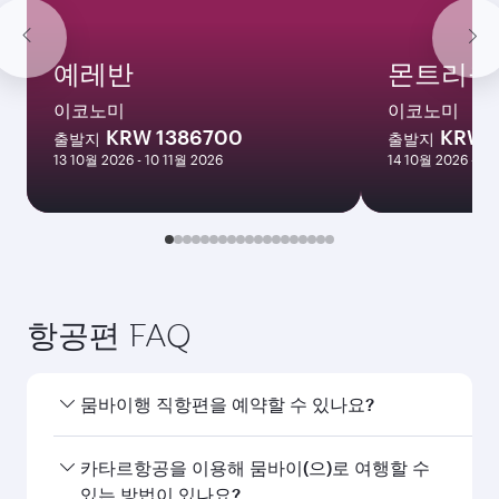
예레반
몬트리올
이코노미
이코노미
KRW 1386700
KRW 
출발지
출발지
13 10월 2026 - 10 11월 2026
14 10월 2026 - 18
항공편 FAQ
뭄바이행 직항편을 예약할 수 있나요?
네, 카타르항공은 뭄바이행 직항편을 운항하고 있습
카타르항공을 이용해 뭄바이(으)로 여행할 수
니다. 홈페이지에서 항공편을 검색하여 운항 시간과
있는 방법이 있나요?