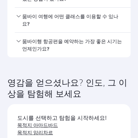
편수를 확인할 수 있습니다.
카타르항공의 뭄바이행 직항편을 이용할 수 있습니
뭄바이 여행에 어떤 클래스를 이용할 수 있나
다. 카타르항공은 도하를 경유해 150개 이상의 목적
요?
지를 연결하며, 하마드 국제공항에서 원활하고 효율
적인 환승을 제공합니다.
좌석 등급은 노선과 운항 항공사에 따라 다릅니다.
뭄바이행 항공편을 예약하는 가장 좋은 시기는
카타르항공이 운항하는 항공편에서는 비즈니스 클
언제인가요?
래스(일부 항공기에 Q스위트 제공)와 이코노미 클래
스를 이용할 수 있습니다. 제휴사가 운항하는 항공
원하는 여행 일정에 가장 저렴한 요금을 이용하려면
편의 경우 이용 가능한 좌석 등급이 다를 수 있습니
뭄바이행 항공편을 미리 예약하세요. 요금은 계절별
다. 예약 시 항공편 세부 정보를 확인하세요.
수요, 노선 인기, 좌석 등급별 잔여 좌석 상황에 따라
영감을 얻으셨나요? 인도, 그 이
달라집니다.
상을 탐험해 보세요
도시를 선택하고 탐험을 시작하세요!
목적지 아마드바드
목적지 암리차르