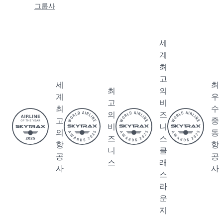
그룹사
세
계
최
고
세
최
최
의
계
우
고
비
최
수
의
즈
고
중
비
니
의
동
즈
스
항
항
니
클
공
공
스
래
사
사
스
라
운
지