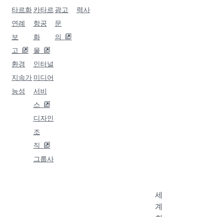
목적지 델리
목적지 제다
목적지 발리/덴파사르
목적지 아마드바드
목적지 요하네스버그
목적지 암만
Qatar
그룹
비즈
비즈
도움
Airways
사
니스
니스
말
솔루
파트
카타르
하마드
문의
션
너
언제나 인터넷을 이용하세요
항공
국제공
FAQ 둘
소개
항
기업
제휴
러보기
경
카타르
여행
마케팅
여행