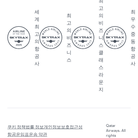
력
항공
비욘드
전자
알람
보도
전용기
비즈니
구매
자
서비
스
및 공
료
스
QMIC
급업체
후원
카타르
E 미팅
등록
알다르
면세
및 이
트레이
브 카
점
벤트
드 협
타르화
카타르
광고
력사
연례
항공
문
보
화
의
고
물
환경
인터널
지속가
미디어
능성
서비
스
디자인