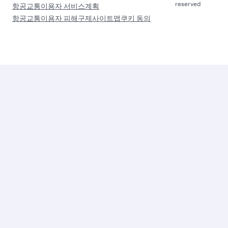
조
직
그룹사
세
계
최
고
세
최
최
의
계
우
고
비
최
수
의
즈
고
중
비
니
의
동
즈
스
항
항
니
클
공
공
스
래
사
사
스
라