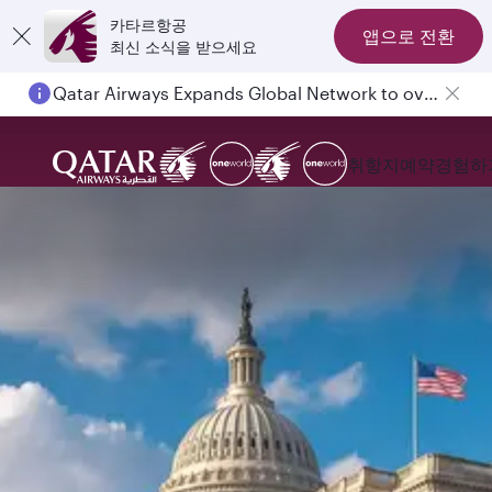
카타르항공
앱으로 전환
최신 소식을 받으세요
Qatar Airways Expands Global Network to over 160 Destinations
취항지
예약
경험하