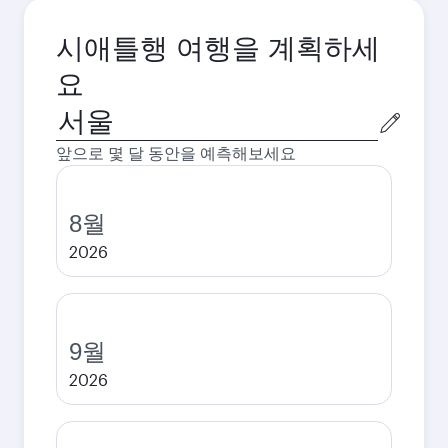
시애틀행 여행을 계획하세
요
출
발
앞으로 몇 달 동안을 예측해보세요
도
시
8월
2026
9월
2026