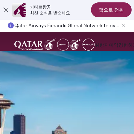
카타르항공
앱으로 전환
최신 소식을 받으세요
Qatar Airways Expands Global Network to over 160 Destinations
취항지
예약
경험하