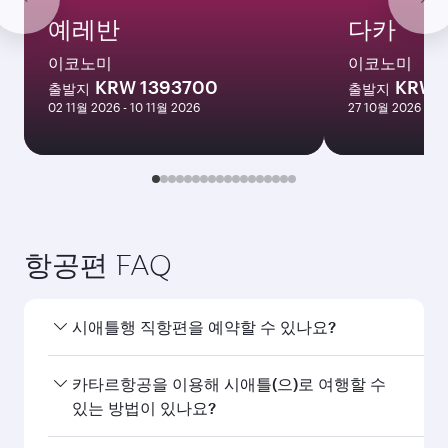
예레반
다카
이코노미
이코노미
KRW 1393700
KRW 
출발지
출발지
02 11월 2026 - 10 11월 2026
27 10월 2026 - 05
항공편 FAQ
시애틀행 직항편을 예약할 수 있나요?
네, 카타르항공은 시애틀행 직항편을 운항하고 있습
카타르항공을 이용해 시애틀(으)로 여행할 수
니다. 홈페이지에서 항공편을 검색하여 운항 시간과
있는 방법이 있나요?
편수를 확인할 수 있습니다.