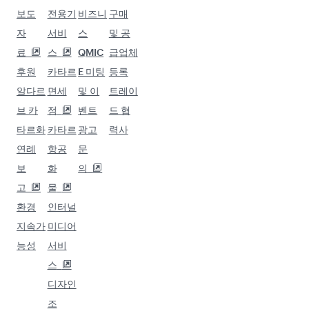
보도
전용기
비즈니
구매
자
서비
스
및 공
료
스
QMIC
급업체
후원
카타르
E 미팅
등록
알다르
면세
및 이
트레이
브 카
점
벤트
드 협
타르화
카타르
광고
력사
연례
항공
문
보
화
의
고
물
환경
인터널
지속가
미디어
능성
서비
스
디자인
조