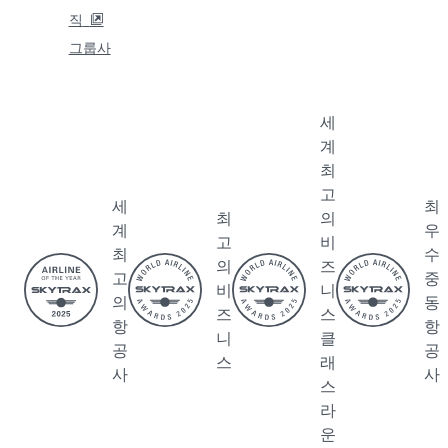
직
그룹사
세
계
최
고
세
최
최
의
계
우
고
비
최
수
의
즈
고
중
비
니
의
동
즈
스
항
항
니
클
공
공
스
래
사
사
스
라
운