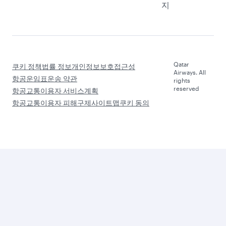
지
Qatar
쿠키 정책
법률 정보
개인정보보호
접근성
Airways. All
항공운임표
운송 약관
rights
reserved
항공교통이용자 서비스계획
항공교통이용자 피해구제
사이트맵
쿠키 동의