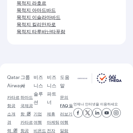
목적지 라호르
목적지 아마드바드
목적지 이슬라마바드
목적지 킬리만자로
목적지 타루바난타푸람
Qatar
그룹
비즈
비즈
도움
Airways
사
니스
니스
말
솔루
파트
카타르
하마드
문의
션
너
언제나 인터넷을 이용하세요
항공
국제공
FAQ 둘
소개
항
기업
제휴
러보기
경
카타르
여행
마케팅
여행
력
항공
비욘드
전자
알람