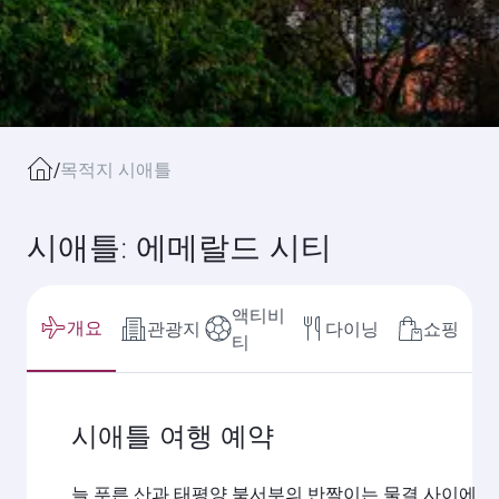
/
목적지 시애틀
시애틀: 에메랄드 시티
액티비
개요
관광지
다이닝
쇼핑
티
시애틀 여행 예약
늘 푸른 산과 태평양 북서부의 반짝이는 물결 사이에