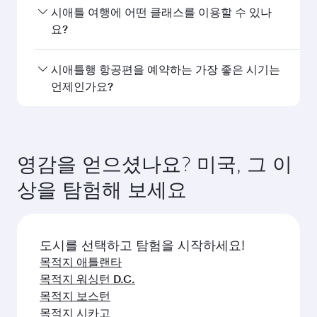
카타르항공의 시애틀행 직항편을 이용할 수 있습니
시애틀 여행에 어떤 클래스를 이용할 수 있나
다. 카타르항공은 도하를 경유해 150개 이상의 목적
요?
지를 연결하며, 하마드 국제공항에서 원활하고 효율
적인 환승을 제공합니다.
좌석 등급은 노선과 운항 항공사에 따라 다릅니다.
시애틀행 항공편을 예약하는 가장 좋은 시기는
카타르항공이 운항하는 항공편에서는 비즈니스 클
언제인가요?
래스(일부 항공기에 Q스위트 제공)와 이코노미 클래
스를 이용할 수 있습니다. 제휴사가 운항하는 항공
원하는 여행 일정에 가장 저렴한 요금을 이용하려면
편의 경우 이용 가능한 좌석 등급이 다를 수 있습니
시애틀행 항공편을 미리 예약하세요. 요금은 계절별
다. 예약 시 항공편 세부 정보를 확인하세요.
수요, 노선 인기, 좌석 등급별 잔여 좌석 상황에 따라
영감을 얻으셨나요? 미국, 그 이
달라집니다.
상을 탐험해 보세요
도시를 선택하고 탐험을 시작하세요!
목적지 애틀랜타
목적지 워싱턴 D.C.
목적지 보스턴
목적지 시카고