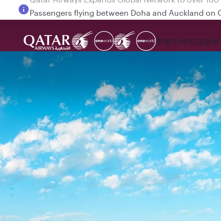
Passengers flying between Doha and Auckland on
취항지
예약
경험하