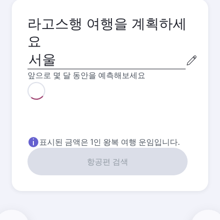
라고스행 여행을 계획하세
요
출
발
앞으로 몇 달 동안을 예측해보세요
도
시
8월
2026
9월
2026