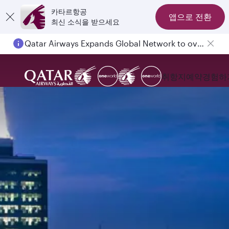
카타르항공
앱으로 전환
최신 소식을 받으세요
Qatar Airways Expands Global Network to over 160 Destinations
취항지
예약
경험하