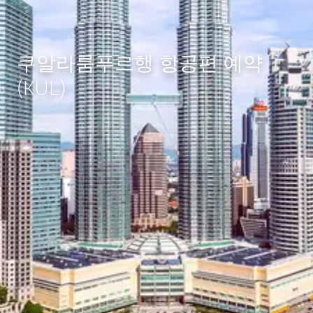
쿠알라룸푸르행 항공편 예약
(KUL)