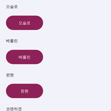
오슬로
오슬로
베를린
베를린
뮌헨
뮌헨
코펜하겐