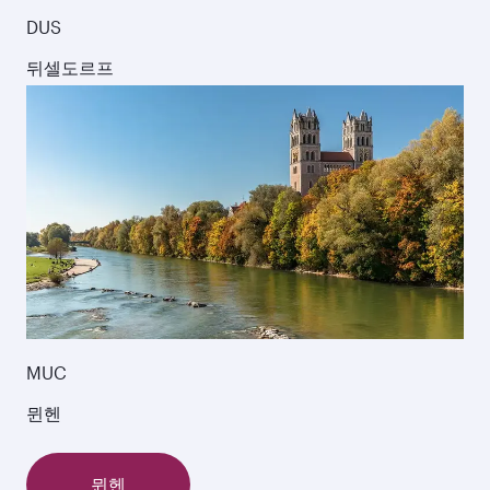
DUS
뒤셀도르프
MUC
뮌헨
뮌헨