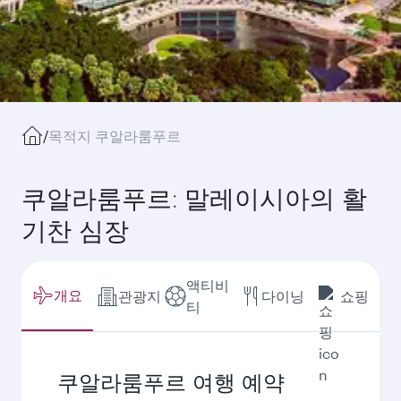
/
목적지 쿠알라룸푸르
쿠알라룸푸르: 말레이시아의 활
기찬 심장
액티비
개요
관광지
다이닝
쇼핑
티
쿠알라룸푸르 여행 예약