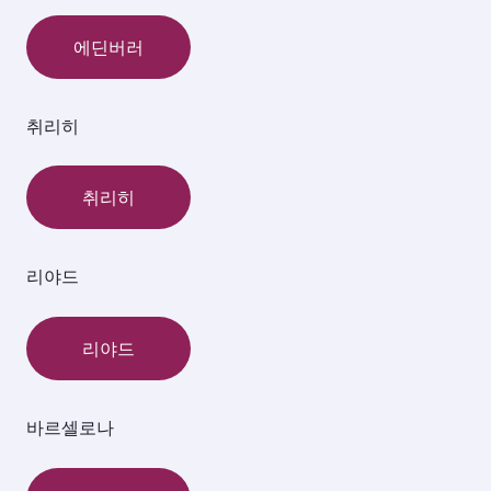
에딘버러
취리히
취리히
리야드
리야드
바르셀로나