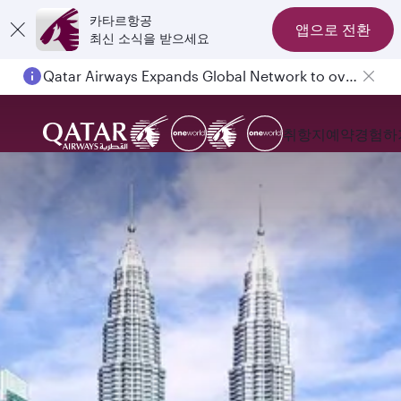
카타르항공
앱으로 전환
최신 소식을 받으세요
Passengers flying between Doha and Auckland on QR914 and QR915
취항지
예약
경험하