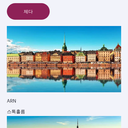
제다
ARN
스톡홀름