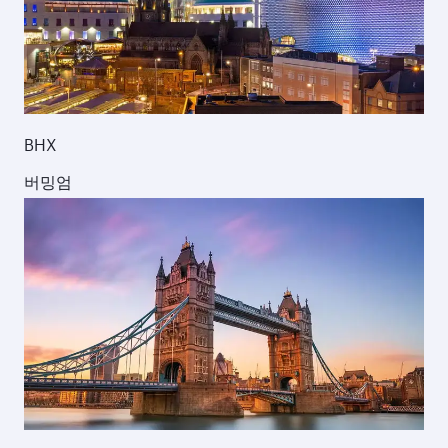
BHX
버밍엄