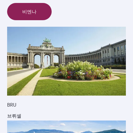
비엔나
BRU
브뤼셀