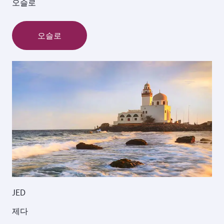
오슬로
오슬로
JED
제다