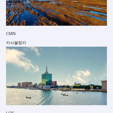
CMN
카사블랑카
LOS