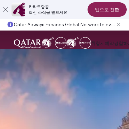
카타르항공
앱으로 전환
최신 소식을 받으세요
Qatar Airways Expands Global Network to over 160 Destinations
Passengers flying between Doha and Auckland on QR914 and QR915
취항지
예약
경험하