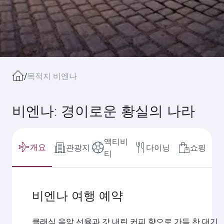
/
목적지 비엔나
비엔나: 경이로운 황실의 나라
액티비
개요
관광지
다이닝
쇼핑
티
비엔나 여행 예약
클래식 음악 선율과 갓 내린 커피 향으로 가득 찬 대기