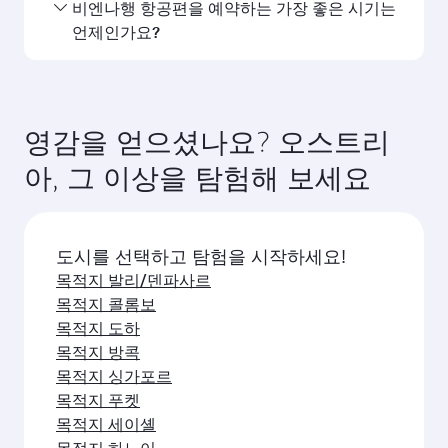
좌석 등급은 노선과 운항 항공사에 따라 다릅니다.
비엔나행 항공편을 예약하는 가장 좋은 시기는
카타르항공이 운항하는 항공편에서는 비즈니스 클
언제인가요?
래스(일부 항공기에 Q스위트 제공)와 이코노미 클래
스를 이용할 수 있습니다. 제휴사가 운항하는 항공
원하는 여행 일정에 가장 저렴한 요금을 이용하려면
편의 경우 이용 가능한 좌석 등급이 다를 수 있습니
비엔나행 항공편을 미리 예약하세요. 요금은 계절별
다. 예약 시 항공편 세부 정보를 확인하세요.
수요, 노선 인기, 좌석 등급별 잔여 좌석 상황에 따라
영감을 얻으셨나요? 오스트리
달라집니다.
아, 그 이상을 탐험해 보세요
도시를 선택하고 탐험을 시작하세요!
목적지 발리/덴파사르
목적지 콜롬보
목적지 도하
목적지 방콕
목적지 싱가포르
목적지 푸켓
목적지 세이셸
목적지 하노이