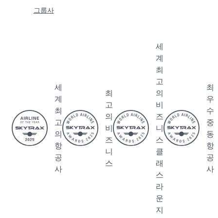
그룹사
세
계
최
고
세
최
최
의
계
우
고
비
최
수
의
즈
고
중
비
니
의
동
즈
스
항
항
니
클
공
공
스
래
사
사
스
라
운
지