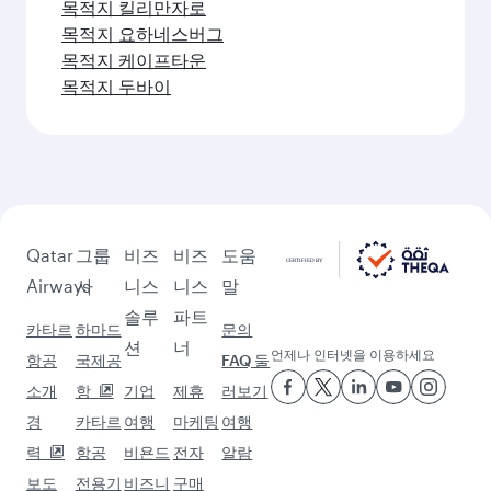
목적지 킬리만자로
목적지 요하네스버그
목적지 케이프타운
목적지 두바이
Qatar
그룹
비즈
비즈
도움
Airways
사
니스
니스
말
솔루
파트
카타르
하마드
문의
션
너
언제나 인터넷을 이용하세요
항공
국제공
FAQ 둘
소개
항
기업
제휴
러보기
경
카타르
여행
마케팅
여행
력
항공
비욘드
전자
알람
보도
전용기
비즈니
구매