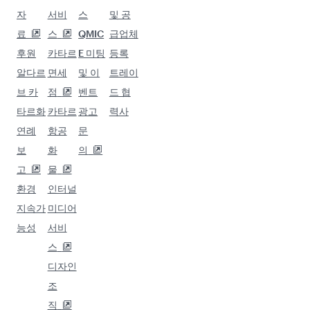
자
서비
스
및 공
료
스
QMIC
급업체
후원
카타르
E 미팅
등록
알다르
면세
및 이
트레이
브 카
점
벤트
드 협
타르화
카타르
광고
력사
연례
항공
문
보
화
의
고
물
환경
인터널
지속가
미디어
능성
서비
스
디자인
조
직