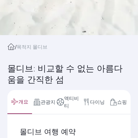
/
목적지 몰디브
몰디브: 비교할 수 없는 아름다
움을 간직한 섬
액티비
개요
관광지
다이닝
쇼핑
티
몰디브 여행 예약