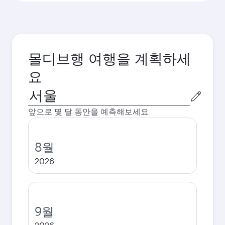
몰디브행 여행을 계획하세
요
출
발
앞으로 몇 달 동안을 예측해보세요
도
시
8월
2026
9월