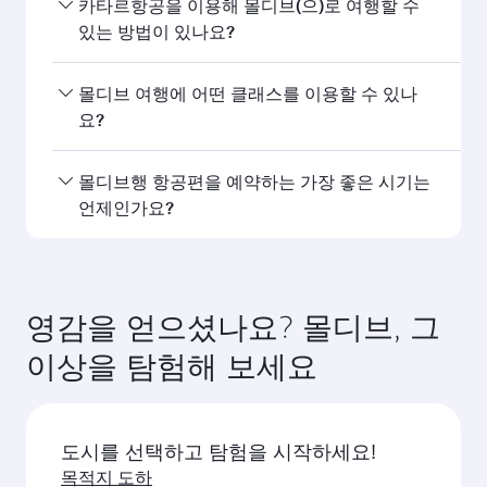
네, 카타르항공은 몰디브행 직항편을 운항하고 있습
카타르항공을 이용해 몰디브(으)로 여행할 수
니다. 홈페이지에서 항공편을 검색하여 운항 시간과
있는 방법이 있나요?
편수를 확인할 수 있습니다.
카타르항공의 몰디브행 직항편을 이용할 수 있습니
몰디브 여행에 어떤 클래스를 이용할 수 있나
다. 카타르항공은 도하를 경유해 150개 이상의 목적
요?
지를 연결하며, 하마드 국제공항에서 원활하고 효율
적인 환승을 제공합니다.
좌석 등급은 노선과 운항 항공사에 따라 다릅니다.
몰디브행 항공편을 예약하는 가장 좋은 시기는
카타르항공이 운항하는 항공편에서는 비즈니스 클
언제인가요?
래스(일부 항공기에 Q스위트 제공)와 이코노미 클래
스를 이용할 수 있습니다. 제휴사가 운항하는 항공
원하는 여행 일정에 가장 저렴한 요금을 이용하려면
편의 경우 이용 가능한 좌석 등급이 다를 수 있습니
몰디브행 항공편을 미리 예약하세요. 요금은 계절별
다. 예약 시 항공편 세부 정보를 확인하세요.
수요, 노선 인기, 좌석 등급별 잔여 좌석 상황에 따라
영감을 얻으셨나요? 몰디브, 그
달라집니다.
이상을 탐험해 보세요
도시를 선택하고 탐험을 시작하세요!
목적지 도하