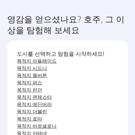
비엔나
상파울루
이코노미
이코노미
KRW 1063300
KRW 
출발지
출발지
23 10월 2026 - 12 11월 2026
06 11월 2026 - 11
항공편 FAQ
브리즈번행 직항편을 예약할 수 있나요?
네, 카타르항공은 브리즈번행 직항편을 운항하고 있
카타르항공을 이용해 브리즈번(으)로 여행할
습니다. 홈페이지에서 항공편을 검색하여 운항 시간
수 있는 방법이 있나요?
과 편수를 확인할 수 있습니다.