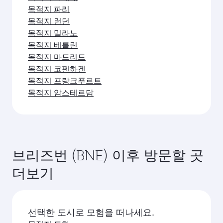
카타르항공의 브리즈번행 직항편을 이용할 수 있습
브리즈번 여행에 어떤 클래스를 이용할 수 있나
니다. 카타르항공은 도하를 경유해 150개 이상의 목
요?
적지를 연결하며, 하마드 국제공항에서 원활하고 효
율적인 환승을 제공합니다.
좌석 등급은 노선과 운항 항공사에 따라 다릅니다.
브리즈번행 항공편을 예약하는 가장 좋은 시기
카타르항공이 운항하는 항공편에서는 비즈니스 클
는 언제인가요?
래스(일부 항공기에 Q스위트 제공)와 이코노미 클래
스를 이용할 수 있습니다. 제휴사가 운항하는 항공
원하는 여행 일정에 가장 저렴한 요금을 이용하려면
편의 경우 이용 가능한 좌석 등급이 다를 수 있습니
브리즈번행 항공편을 미리 예약하세요. 요금은 계절
다. 예약 시 항공편 세부 정보를 확인하세요.
별 수요, 노선 인기, 좌석 등급별 잔여 좌석 상황에
영감을 얻으셨나요? 호주, 그 이
따라 달라집니다.
상을 탐험해 보세요
도시를 선택하고 탐험을 시작하세요!
목적지 아들레이드
목적지 시드니
목적지 멜버른
목적지 퍼스