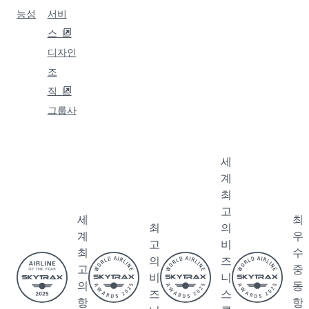
Qatar
그룹
비즈
비즈
도움
Airways
사
니스
니스
말
솔루
파트
카타르
하마드
문의
션
너
언제나 인터넷을 이용하세요
항공
국제공
FAQ 둘
소개
항
기업
제휴
러보기
경
카타르
여행
마케팅
여행
력
항공
비욘드
전자
알람
보도
전용기
비즈니
구매
자
서비
스
및 공
료
스
QMIC
급업체
후원
카타르
E 미팅
등록
알다르
면세
및 이
트레이
브 카
점
벤트
드 협