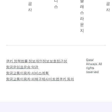
타르화
카타르
광고
력사
연례
항공
문
보
화
의
고
물
환경
인터널
지속가
미디어
능성
서비
스
디자인
조
직
그룹사
세
계