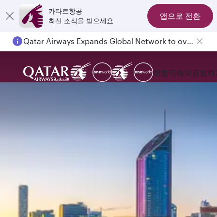
카타르항공
앱으로 전환
최신 소식을 받으세요
Qatar Airways Expands Global Network to over 160 Destinations
취항지
예약
경험하