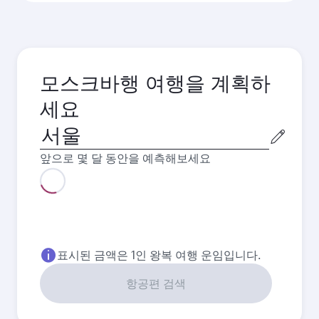
모스크바행 여행을 계획하
세요
출
발
앞으로 몇 달 동안을 예측해보세요
도
시
8월
2026
9월