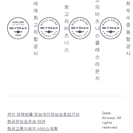
자
서비
스
및 공
료
스
QMIC
급업체
후원
카타르
E 미팅
등록
알다르
면세
및 이
트레이
브 카
점
벤트
드 협
타르화
카타르
광고
력사
연례
항공
문
보
화
의
고
물
환경
인터널
지속가
미디어
능성
서비
스
디자인
조
직