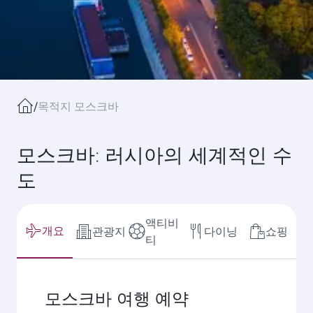
/
목적지 모스크바
모스크바: 러시아의 세계적인 수
도
액티비
개요
관광지
다이닝
쇼핑
티
모스크바 여행 예약