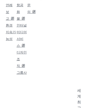
목적지 세이셸
목적지 콜롬보
목적지 라고스
목적지 요하네스버그
Qatar
그룹
비즈
비즈
도움
Airways
사
니스
니스
말
솔루
파트
카타르
하마드
문의
션
너
언제나 인터넷을 이용하세요
항공
국제공
FAQ 둘
소개
항
기업
제휴
러보기
경
카타르
여행
마케팅
여행
력
항공
비욘드
전자
알람
보도
전용기
비즈니
구매