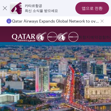
카타르항공
앱으로 전환
최신 소식을 받으세요
Qatar Airways Expands Global Network to over 160 Destinations
취항지
예약
경험하