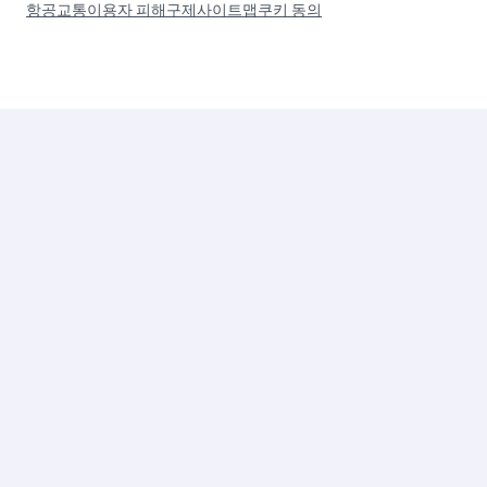
그룹사
세
계
최
고
세
최
최
의
계
우
고
비
최
수
의
즈
고
중
비
니
의
동
즈
스
항
항
니
클
공
공
스
래
사
사
스
라
운
지