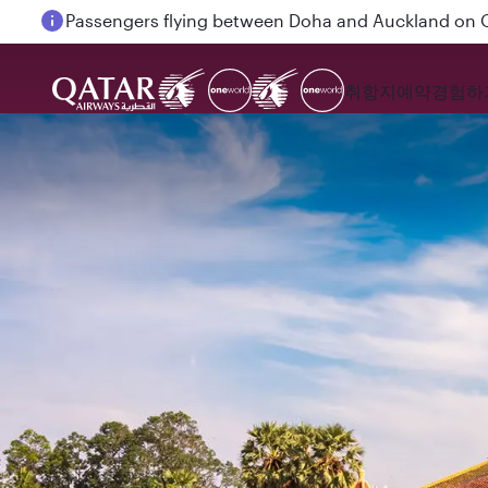
Passengers flying between Doha and Auckland on
취항지
예약
경험하