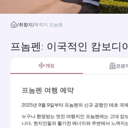
/
취항지
/
목적지 프놈펜
프놈펜: 이국적인 캄보디
개요
관광
프놈펜 여행 예약
2025년 9월 9일부터 프놈펜의 신규 공항인 테초 
누구나 환영받는 멋진 여행지인 프놈펜에는 고대 캄
니다. 현지인들의 활기찬 에너지와 주변에서 느껴지는