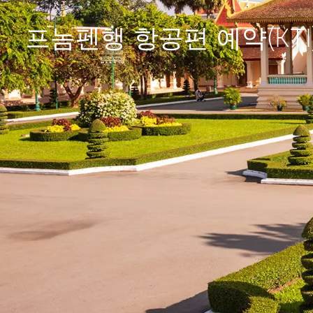
프놈펜행 항공편 예약(KTI